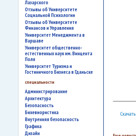
Лазарского
Отзывы об Университете
Социальной Психологии
Отзывы об Университете
Финансов и Управления
Университет Менеджмента в
Варшаве
Университет общественно-
естественных наук им. Винцента
Поля
Университет Туризма и
Гостиничного Бизнеса в Гданьске
специальности
администрирование
архитектура
безопасность
бихевиористика
Скачать
внутренняя безопасность
графика
дизайн
Еще новости