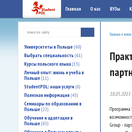
google-site-verification: google7a917c261df1566b.htmlgoogle-site-verificati
Главная
О нас
ВУЗы
К
Главная
»
новос
Университеты в Польше
60
Практ
Выбрать специальность
61
Курсы польского языка
15
парт
Личный опыт: жизнь и учеба в
Польше
11
StudentPOL: наши услуги
6
18.05.2015
Полезная информация
45
Семинары по образованию в
Программа S
Польше
22
возможност
Обучение и адаптация в
Польше
63
Group - па