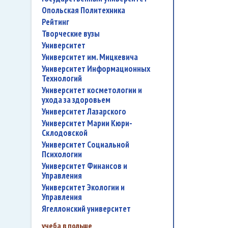
Опольская Политехника
рейтинг
творческие вузы
университет
Университет им. Мицкевича
Университет Информационных
Технологий
университет косметологии и
ухода за здоровьем
Университет Лазарского
Университет Марии Кюри-
Склодовской
Университет Социальной
Психологии
Университет Финансов и
Управления
Университет Экологии и
Управления
Ягеллонский университет
учеба в польше