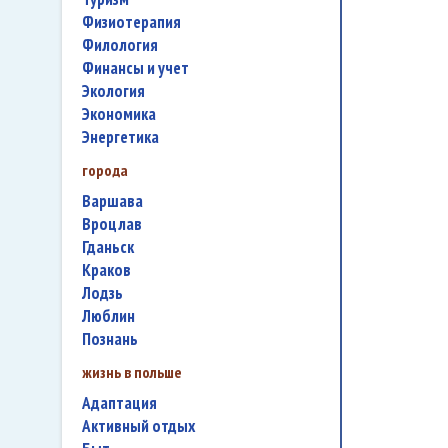
физиотерапия
филология
финансы и учет
экология
экономика
энергетика
города
Варшава
Вроцлав
Гданьск
Краков
Лодзь
Люблин
Познань
жизнь в польше
адаптация
активный отдых