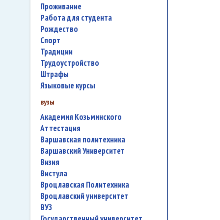
проживание
работа для студента
Рождество
спорт
традиции
трудоустройство
штрафы
языковые курсы
вузы
Академия Козьминского
аттестация
Варшавская политехника
Варшавский Университет
Визия
Вистула
Вроцлавская Политехника
Вроцлавский университет
ВУЗ
государственный университет