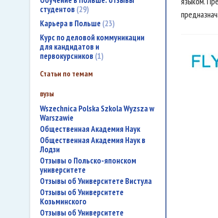
Обучение в Польше: отзывы
языком. Пр
студентов
29
предназнач
Карьера в Польше
23
Курс по деловой коммуникации
для кандидатов и
первокурсников
1
Статьи по темам
вузы
Wszechnica Polska Szkola Wyzsza w
Warszawie
Общественная Академия Наук
Общественная Академия Наук в
Лодзи
Отзывы о Польско-японском
университете
Отзывы об Университете Вистула
Отзывы об Университете
Козьминского
Отзывы об Университете