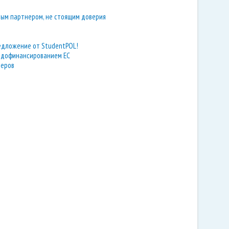
ным партнером, не стоящим доверия
едложение от StudentPOL!
с дофинансированием ЕС
неров