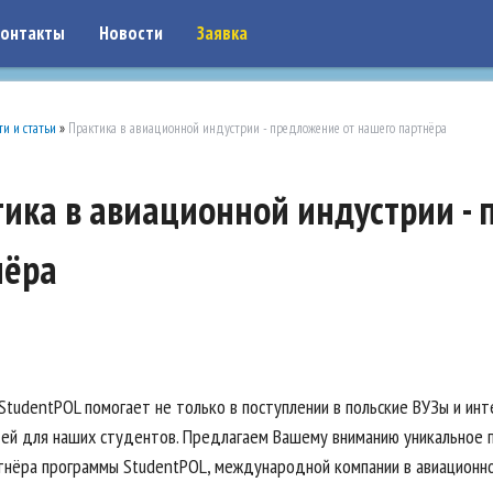
on: google7a917c261df1566b.html
онтакты
Новости
Заявка
ти и статьи
»
Практика в авиационной индустрии - предложение от нашего партнёра
ика в авиационной индустрии -
нёра
tudentPOL помогает не только в поступлении в польские ВУЗы и инте
ей для наших студентов. Предлагаем Вашему вниманию уникальное пр
ртнёра программы StudentPOL, международной компании в авиационно