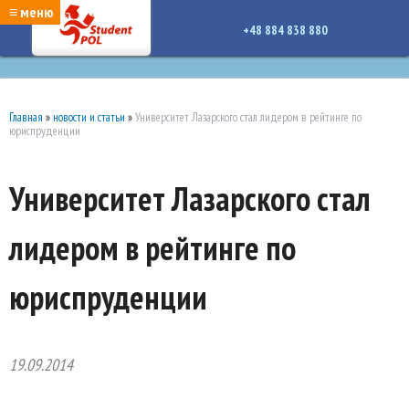
google-site-verification: google7a917c261df1566b.htmlgoogle-site-verification:
≡ меню
google7a917c261df1566b.html
+48 884 838 880
Главная
»
новости и статьи
»
Университет Лазарского стал лидером в рейтинге по
юриспруденции
Университет Лазарского стал
лидером в рейтинге по
юриспруденции
19.09.2014