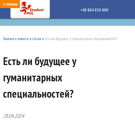
google-site-verification: google7a917c261df1566b.htmlgoogle-site-verification:
≡ меню
google7a917c261df1566b.html
+48 884 838 880
Главная
»
новости и статьи
»
Есть ли будущее у гуманитарных специальностей?
Есть ли будущее у
гуманитарных
специальностей?
28.04.2014