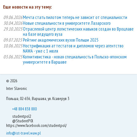
Еще новости на эту тему:
09.06.2026
Мечта стать пилотом теперь не зависит от специальности
30.04.2026
Новые специальности в университете Лазарского
29.10.2025
Отраслевой центр логистических навыков создан во Вроцлаве
на базе ведущего вуза
09.07.2025
Рейтинг академических вузов Польши 2025
10.06.2025
Нострификация аттестатов и дипломов через агентство
NAWA - уже с 1 июля
03.06.2025
Когнитивистика - новая специальность в Польско-японском
университете в Варшаве
©
2026
Inter Slavonic
Польша, 02-656, Варшава, ул. Ксаверув 3
+48 884 838 880
studentpol2
@StudentP0l
https://www.facebook.com/studentpol/
info@ist-travel.waw.pl