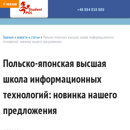
google-site-verification: google7a917c261df1566b.htmlgoogle-site-verification:
≡ меню
google7a917c261df1566b.html
+48 884 838 880
Главная
»
новости и статьи
»
Польско-японская высшая школа информационных
технологий: новинка нашего предложения
Польско-японская высшая
школа информационных
технологий: новинка нашего
предложения