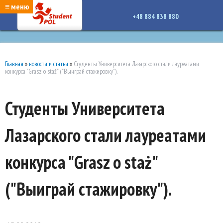
google-site-verification: google7a917c261df1566b.htmlgoogle-site-verification:
≡ меню
google7a917c261df1566b.html
+48 884 838 880
Главная
»
новости и статьи
»
Студенты Университета Лазарского стали лауреатами
конкурса "Grasz o staż" ("Выиграй стажировку").
Студенты Университета
Лазарского стали лауреатами
конкурса "Grasz o staż"
("Выиграй стажировку").