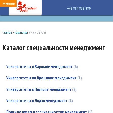
google-site-verification: google7a917c261df1566b.htmlgoogle-site-verification:
≡ меню
google7a917c261df1566b.html
+48 884 838 880
Главная
»
параметры
»
менеджмент
Каталог специальности менеджмент
Университеты в Варшаве менеджмент
6
Университеты во Вроцлаве менеджмент
1
Университеты в Познане менеджмент
2
Университеты в Лодзи менеджмент
1
Поиск по вузам и специальностям менеджмент
1