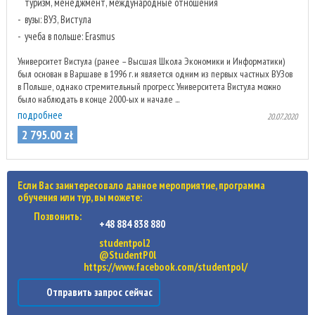
туризм, менеджмент, международные отношения
вузы: ВУЗ, Вистула
учеба в польше: Erasmus
Университет Вистула (ранее – Высшая Школа Экономики и Информатики)
был основан в Варшаве в 1996 г. и является одним из первых частных ВУЗов
в Польше, однако стремительный прогресс Университета Вистула можно
было наблюдать в конце 2000-ых и начале ...
подробнее
20.07.2020
2 795
.
00
zł
Если Вас заинтересовало данное мероприятие, программа
обучения или тур, вы можете:
Позвонить:
+48 884 838 880
studentpol2
@StudentP0l
https://www.facebook.com/studentpol/
Отправить запрос сейчас