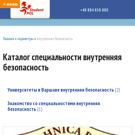
google-site-verification: google7a917c261df1566b.htmlgoogle-site-verification:
≡ меню
google7a917c261df1566b.html
+48 884 838 880
Главная
»
параметры
»
внутренняя безопасность
Каталог специальности внутренняя
безопасность
Университеты в Варшаве внутренняя безопасность
2
Знакомство со специальностями внутренняя
безопасность
1