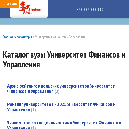
google-site-verification: google7a917c261df1566b.htmlgoogle-site-verification:
≡ меню
google7a917c261df1566b.html
+48 884 838 880
Главная
»
параметры
»
Университет Финансов и Управления
Каталог вузы Университет Финансов и
Управления
Архив рейтингов польских университетов Университет
Финансов и Управления
2
Рейтинг университетов - 2021 Университет Финансов и
Управления
1
Знакомство со специальностями Университет Финансов и
Управления
1