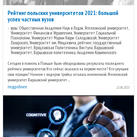
Рейтинг польских университетов 2021: большой
успех частных вузов
вузы: Общественная Академия Наук в Лодзи, Ягеллонский университет,
Университет Финансов и Управления, Университет Социальной
Психологии, Университет Марии Кюри-Склодовской, Университет
Лазарского, Университет им. Мицкевича, рейтинг, государственный
университет, Вроцлавская Политехника, Вистула, Варшавский
Университет, Варшавская политехника, Академия Козьминского
Сегодня в полночь в Польше были обнародованы результаты последнего
рейтинга университетов. Кто сейчас оказался на первом месте? Кто улучшил
свои позиции? Начнем с лидеров: тройка осталась неизменной. Ягеллонский
университет Варшавский университет ...
подробнее
22.06.2021