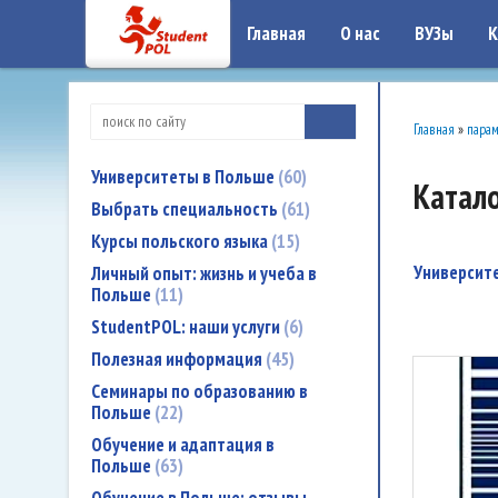
google-site-verification: google7a917c261df1566b.htmlgoogle-site-verificati
Главная
О нас
ВУЗы
К
Главная
»
пара
Университеты в Польше
60
Катало
Выбрать специальность
61
Курсы польского языка
15
Университеты в Гданьске Университет Туризма и Гостиничного
Личный опыт: жизнь и учеба в
Польше
11
StudentPOL: наши услуги
6
Полезная информация
45
Семинары по образованию в
Польше
22
Обучение и адаптация в
Польше
63