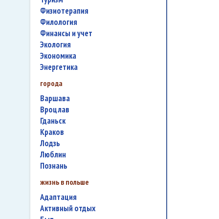
физиотерапия
филология
финансы и учет
экология
экономика
энергетика
города
Варшава
Вроцлав
Гданьск
Краков
Лодзь
Люблин
Познань
жизнь в польше
адаптация
активный отдых