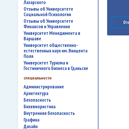
Лазарского
Отзывы об Университете
Социальной Психологии
Отзывы об Университете
Отп
Финансов и Управления
Университет Менеджмента в
Варшаве
Университет общественно-
естественных наук им. Винцента
Поля
Университет Туризма и
Гостиничного Бизнеса в Гданьске
специальности
администрирование
архитектура
безопасность
бихевиористика
внутренняя безопасность
графика
дизайн