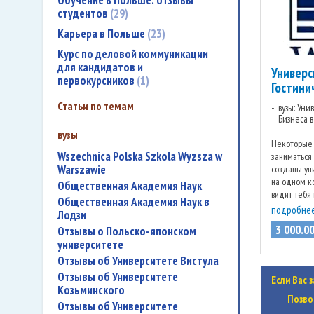
Обучение в Польше: отзывы
студентов
29
Карьера в Польше
23
Курс по деловой коммуникации
для кандидатов и
Универс
первокурсников
1
Гостини
Статьи по темам
вузы: Ун
Бизнеса в
вузы
Некоторые 
Wszechnica Polska Szkola Wyzsza w
заниматься 
Warszawie
созданы ун
на одном к
Общественная Академия Наук
видит тебя 
Общественная Академия Наук в
бизнеса, ид
подробне
Лодзи
3 000
.
0
Отзывы о Польско-японском
университете
Отзывы об Университете Вистула
Отзывы об Университете
Если Вас 
Козьминского
Позво
Отзывы об Университете