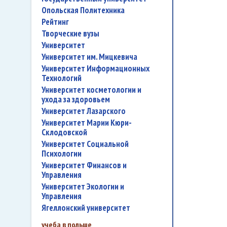
Опольская Политехника
рейтинг
творческие вузы
университет
Университет им. Мицкевича
Университет Информационных
Технологий
университет косметологии и
ухода за здоровьем
Университет Лазарского
Университет Марии Кюри-
Склодовской
Университет Социальной
Психологии
Университет Финансов и
Управления
Университет Экологии и
Управления
Ягеллонский университет
учеба в польше