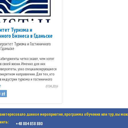
итет Туризма и
чного Бизнеса в Гданьске
иверситет Туризма и Гостиничного
 Гданьске
абитуриенты четко знают, чем хотят
в своей жизни. Именно для них
иверситеты, узко специализирующиеся
онкретном направлении. Для тех, кто
в индустрии туризма и гостиничного
еальным ...
е
07.04.2016
0
zł
заинтересовало данное мероприятие, программа обучения или тур, вы мож
нить:
+48 884 838 880