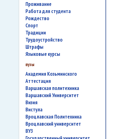
проживание
работа для студента
Рождество
спорт
традиции
трудоустройство
штрафы
языковые курсы
вузы
Академия Козьминского
аттестация
Варшавская политехника
Варшавский Университет
Визия
Вистула
Вроцлавская Политехника
Вроцлавский университет
ВУЗ
государственный университет