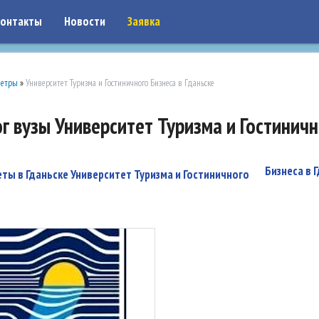
on: google7a917c261df1566b.html
онтакты
Новости
Заявка
метры
»
Университет Туризма и Гостиничного Бизнеса в Гданьске
г вузы Университет Туризма и Гостиничн
Бизнеса в 