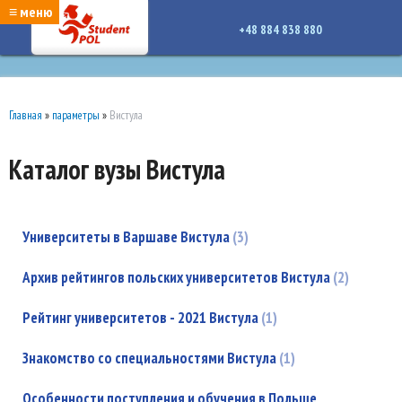
google-site-verification: google7a917c261df1566b.htmlgoogle-site-verification:
≡ меню
google7a917c261df1566b.html
+48 884 838 880
Главная
»
параметры
»
Вистула
Каталог вузы Вистула
Университеты в Варшаве Вистула
3
Архив рейтингов польских университетов Вистула
2
Рейтинг университетов - 2021 Вистула
1
Знакомство со специальностями Вистула
1
Особенности поступления и обучения в Польше