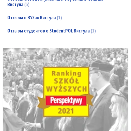
Вистула
3
Отзывы о ВУЗах Вистула
1
Отзывы студентов о StudentPOL Вистула
1