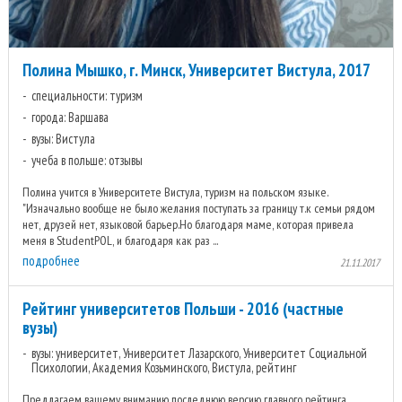
Полина Мышко, г. Минск, Университет Вистула, 2017
специальности: туризм
города: Варшава
вузы: Вистула
учеба в польше: отзывы
Полина учится в Университете Вистула, туризм на польском языке.
"Изначально вообще не было желания поступать за границу т.к семьи рядом
нет, друзей нет, языковой барьер.Но благодаря маме, которая привела
меня в StudentPOL, и благодаря как раз ...
подробнее
21.11.2017
Рейтинг университетов Польши - 2016 (частные
вузы)
вузы: университет, Университет Лазарского, Университет Социальной
Психологии, Академия Козьминского, Вистула, рейтинг
Предлагаем вашему вниманию последнюю версию главного рейтинга