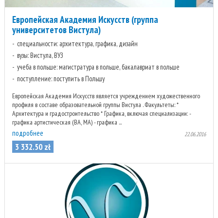
Европейская Академия Искусств (группа
университетов Вистула)
специальности: архитектура, графика, дизайн
вузы: Вистула, ВУЗ
учеба в польше: магистратура в польше, бакалавриат в польше
поступление: поступить в Польшу
Европейская Академия Искусств является учреждением художественного
профиля в составе образовательной группы Вистула . Факультеты: *
Архитектура и градостроительство * Графика, включая специализации: -
графика артистическая (ВА, МА) - графика ...
подробнее
22.06.2016
3 332
.
50
zł