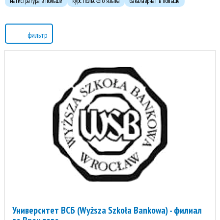
магистратура в польше
курс польского языка
бакалавриат в польше
фильтр
Университет ВСБ (Wyższa Szkoła Bankowa) - филиал