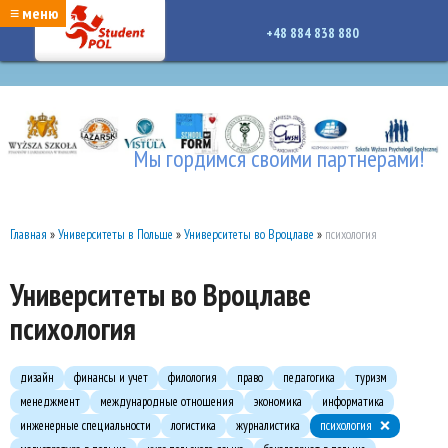
google-site-verification: google7a917c261df1566b.htmlgoogle-site-verification:
≡ меню
google7a917c261df1566b.html
+48 884 838 880
Мы гордимся своими партнерами!
Главная
»
Университеты в Польше
»
Университеты во Вроцлаве
»
психология
Университеты во Вроцлаве
психология
дизайн
финансы и учет
филология
право
педагогика
туризм
менеджмент
международные отношения
экономика
информатика
инженерные специальности
логистика
журналистика
психология