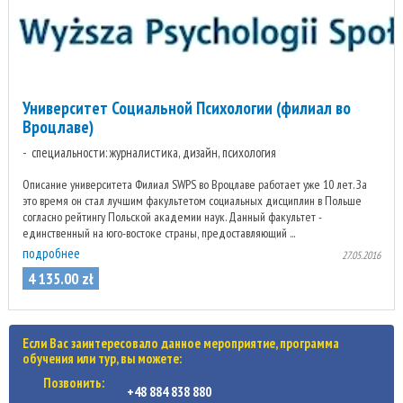
Университет Социальной Психологии (филиал во
Вроцлаве)
специальности: журналистика, дизайн, психология
Описание университета Филиал SWPS во Вроцлаве работает уже 10 лет. За
это время он стал лучшим факультетом социальных дисциплин в Польше
согласно рейтингу Польской академии наук. Данный факультет -
единственный на юго-востоке страны, предоставляющий ...
подробнее
27.05.2016
4 135
.
00
zł
Если Вас заинтересовало данное мероприятие, программа
обучения или тур, вы можете:
Позвонить:
+48 884 838 880