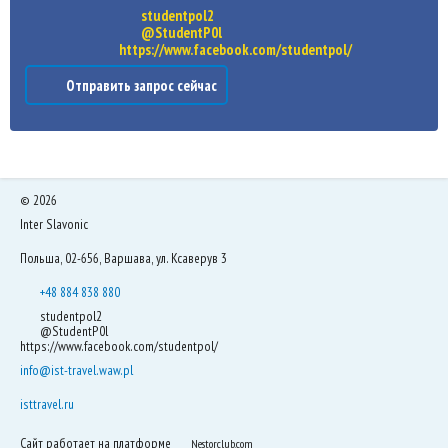
studentpol2
@StudentP0l
https://www.facebook.com/studentpol/
Отправить запрос сейчас
©
2026
Inter Slavonic
Польша, 02-656, Варшава, ул. Ксаверув 3
+48 884 838 880
studentpol2
@StudentP0l
https://www.facebook.com/studentpol/
info@ist-travel.waw.pl
isttravel.ru
Сайт работает на платформе
Nestorclub.com