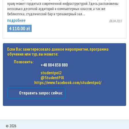
праву может гордиться современной инфраструктурой. Здесь расположены
несколько десяткой аудиторий и компьютерных классов, а так же
библиотека, студенческий бар и тренажерный зал. ...
подробнее
08.04.2013
4 110
.
00
zł
Если Вас заинтересовало данное мероприятие, программа
обучения или тур, вы можете:
Позвонить:
+48 884 838 880
studentpol2
@StudentP0l
https://www.facebook.com/studentpol/
Отправить запрос сейчас
©
2026