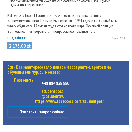
психология, международные отношения, информатика, туризм,
администрирование
Katowice School of Economics – KSE – одна из лучших частных
экономических школ Польши. Был основан в 1991 году, и на данный момент
здесь обучаются 12 тысяч студентов со всего мира. Основной принцип
деятельности университета – непрерывное повышение ...
подробнее
12.04.2013
2 175
.
00
zł
Если Вас заинтересовало данное мероприятие, программа
обучения или тур, вы можете:
Позвонить:
+48 884 838 880
studentpol2
@StudentP0l
https://www.facebook.com/studentpol/
Отправить запрос сейчас