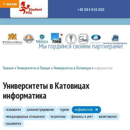
google-site-verification: google7a917c261df1566b.htmlgoogle-site-verification:
≡ меню
google7a917c261df1566b.html
+48 884 838 880
Мы гордимся своими партнерами!
Главная
»
Университеты в Польше
»
Университеты в Катовицах
»
информатика
Университеты в Катовицах
информатика
психология
администрирование
туризм
информатика
международные отношения
педагогика
финансы и учет
косметология
социология