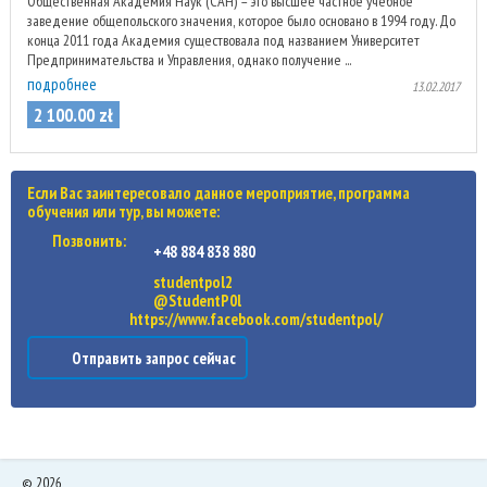
Общественная Академия Наук (САН) – это высшее частное учебное
заведение общепольского значения, которое было основано в 1994 году. До
конца 2011 года Академия существовала под названием Университет
Предпринимательства и Управления, однако получение ...
подробнее
13.02.2017
2 100
.
00
zł
Если Вас заинтересовало данное мероприятие, программа
обучения или тур, вы можете:
Позвонить:
+48 884 838 880
studentpol2
@StudentP0l
https://www.facebook.com/studentpol/
Отправить запрос сейчас
©
2026