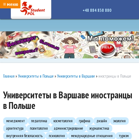
google-site-verification: google7a917c261df1566b.htmlgoogle-site-verification:
≡ меню
google7a917c261df1566b.html
+48 884 838 880
Главная
»
Университеты в Польше
»
Университеты в Варшаве
»
иностранцы в Польше
Университеты в Варшаве иностранцы
в Польше
менеджмент
педагогика
косметология
графика
дизайн
экология
архитектура
политология
администрирование
журналистика
внутренняя безопасность
психология
международные отношения
туризм