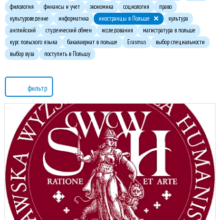
филология
финансы и учет
экономика
социология
право
культуроведение
информатика
иностранцы в Польше
культура
английский
студенческий обмен
исследования
магистратура в польше
курс польского языка
бакалавриат в польше
Erasmus
выбор специальности
выбор вуза
поступить в Польшу
фильтр