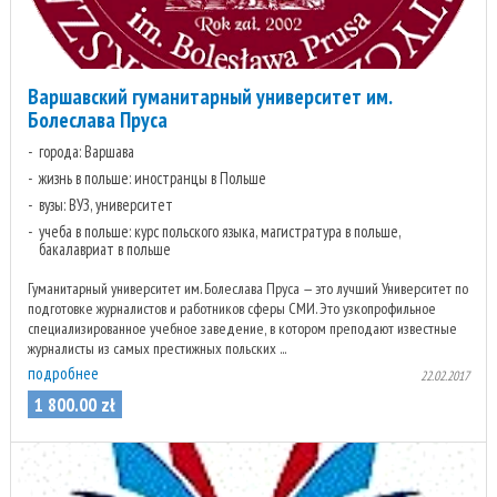
Варшавский гуманитарный университет им.
Болеслава Пруса
города: Варшава
жизнь в польше: иностранцы в Польше
вузы: ВУЗ, университет
учеба в польше: курс польского языка, магистратура в польше,
бакалавриат в польше
Гуманитарный университет им. Болеслава Пруса — это лучший Университет по
подготовке журналистов и работников сферы СМИ. Это узкопрофильное
специализированное учебное заведение, в котором преподают известные
журналисты из самых престижных польских ...
подробнее
22.02.2017
1 800
.
00
zł