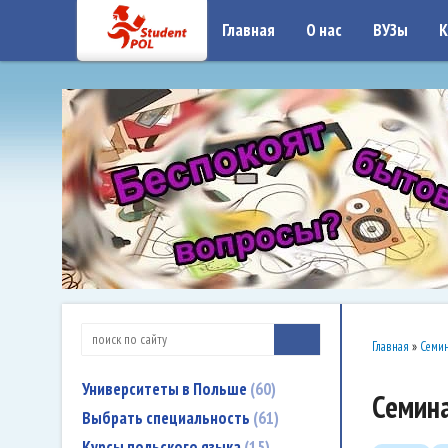
google-site-verification: google7a917c261df1566b.htmlgoogle-site-verificati
Главная
О нас
ВУЗы
К
Главная
»
Семин
Университеты в Польше
60
Семин
Выбрать специальность
61
Курсы польского языка
15