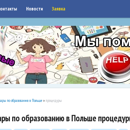
on: google7a917c261df1566b.html
онтакты
Новости
Заявка
ары по образованию в Польше
»
процедуры
ары по образованию в Польше процеду