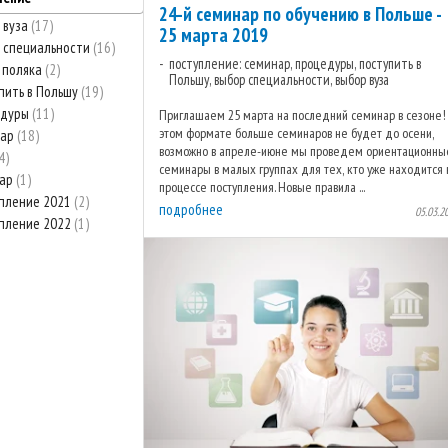
24-й семинар по обучению в Польше -
 вуза
17
25 марта 2019
 специальности
16
поступление: семинар, процедуры, поступить в
 поляка
2
Польшу, выбор специальности, выбор вуза
пить в Польшу
19
едуры
11
Приглашаем 25 марта на последний семинар в сезоне!
этом формате больше семинаров не будет до осени,
нар
18
возможно в апреле-июне мы проведем ориентационны
4
семинары в малых группах для тех, кто уже находится 
нар
1
процессе поступления. Новые правила ...
пление 2021
2
подробнее
05.03.2
пление 2022
1