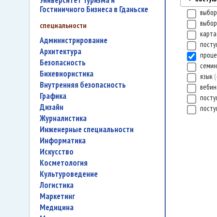
Университет Туризма и
Гостиничного Бизнеса в Гданьске
выбор
выбор
специальности
карта
администрирование
посту
архитектура
проц
безопасность
семи
бихевиористика
язык
внутренняя безопасность
веби
графика
посту
дизайн
посту
журналистика
инженерные специальности
информатика
искусство
косметология
культуроведение
логистика
маркетинг
медицина