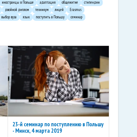
иностранцы в Польше
адаптация
общежитие
стипендии
двойной диплом
техникум
лицей
Erasmus
выбор вуза
язык
поступить в Польшу
семинар
23-й семинар по поступлению в Польшу
- Минск, 4 марта 2019