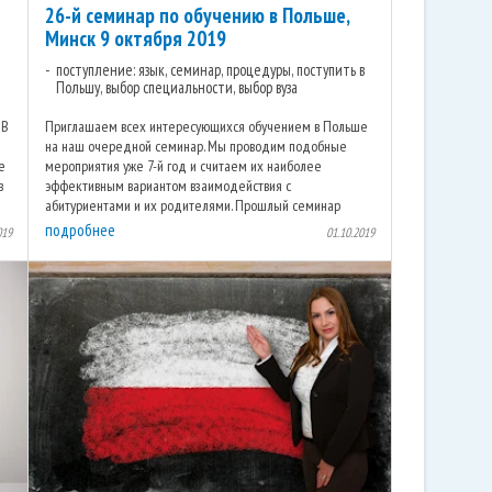
26-й семинар по обучению в Польше,
Минск 9 октября 2019
поступление: язык, семинар, процедуры, поступить в
Польшу, выбор специальности, выбор вуза
 В
Приглашаем всех интересующихся обучением в Польше
на наш очередной семинар. Мы проводим подобные
е
мероприятия уже 7-й год и считаем их наиболее
в
эффективным вариантом взаимодействия с
абитуриентами и их родителями. Прошлый семинар
прошел оживленно, ...
подробнее
019
01.10.2019