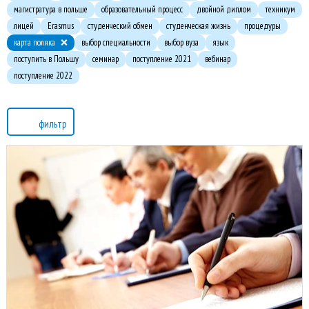
магистратура в польше
образовательный процесс
двойной диплом
техникум
лицей
Erasmus
студенческий обмен
студенческая жизнь
процедуры
карта поляка
выбор специальности
выбор вуза
язык
поступить в Польшу
семинар
поступление 2021
вебинар
поступление 2022
фильтр