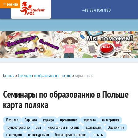
google-site-verification: google7a917c261df1566b.htmlgoogle-site-verification:
≡ меню
google7a917c261df1566b.html
+48 884 838 880
Главная
»
Семинары по образованию в Польше
»
карта поляка
Семинары по образованию в Польше
карта поляка
Вроцлав
Варшава
карьера
проживание
зарплата
интеграция
трудоустройство
быт
иностранцы в Польше
адаптация
общежитие
стипендии
первокурсники
бакалавриат в польше
отзывы