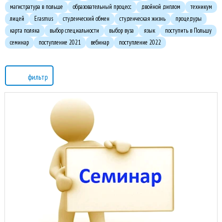
магистратура в польше
образовательный процесс
двойной диплом
техникум
лицей
Erasmus
студенческий обмен
студенческая жизнь
процедуры
карта поляка
выбор специальности
выбор вуза
язык
поступить в Польшу
семинар
поступление 2021
вебинар
поступление 2022
фильтр