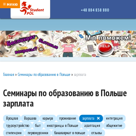
google-site-verification: google7a917c261df1566b.htmlgoogle-site-verification:
≡ меню
google7a917c261df1566b.html
+48 884 838 880
Главная
»
Семинары по образованию в Польше
»
зарплата
Семинары по образованию в Польше
зарплата
Вроцлав
Варшава
карьера
проживание
зарплата
интеграция
трудоустройство
быт
иностранцы в Польше
адаптация
общежитие
стипендии
первокурсники
бакалавриат в польше
отзывы