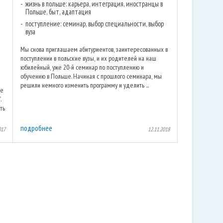
жизнь в польше: карьера, интеграция, иностранцы в
Польше, быт, адаптация
поступление: семинар, выбор специальности, выбор
вуза
Мы снова приглашаем абитуриентов, заинтересованных в
поступлении в польские вузы, и их родителей на наш
юбилейный, уже 20-й семинар по поступлению и
обучению в Польше. Начиная с прошлого семинара, мы
решили немного изменить программу и уделить ...
ре
.
ть
подробнее
017
12.11.2018