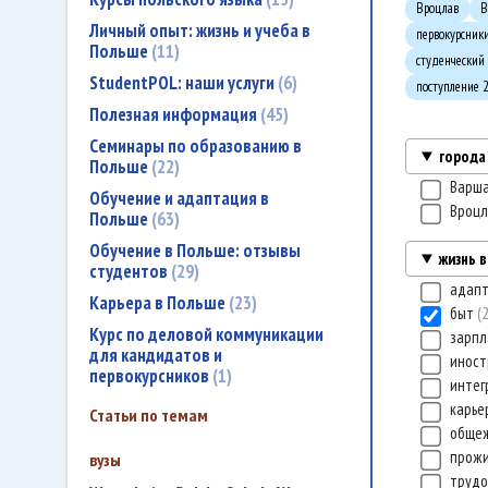
Вроцлав
В
Личный опыт: жизнь и учеба в
первокурсник
Польше
11
студенческий
StudentPOL: наши услуги
6
поступление 
Полезная информация
45
Семинары по образованию в
города
Польше
22
Варш
Обучение и адаптация в
Вроц
Польше
63
Обучение в Польше: отзывы
жизнь 
студентов
29
адап
Карьера в Польше
23
быт
Курс по деловой коммуникации
зарп
для кандидатов и
иност
первокурсников
1
интег
карье
Статьи по темам
обще
прож
вузы
трудо