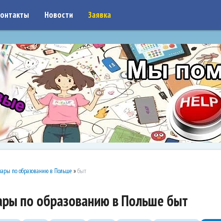
on: google7a917c261df1566b.html
онтакты
Новости
Заявка
ары по образованию в Польше
»
быт
ары по образованию в Польше быт