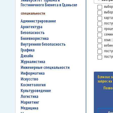
Университет Туризма и
Гостиничного Бизнеса в Гданьске
выбор
выбор
специальности
карта
администрирование
посту
архитектура
проц
безопасность
семи
бихевиористика
язык
внутренняя безопасность
веби
графика
посту
дизайн
посту
журналистика
инженерные специальности
информатика
Если вас 
искусство
запрос на
косметология
Позво
культуроведение
логистика
маркетинг
медицина
Отп