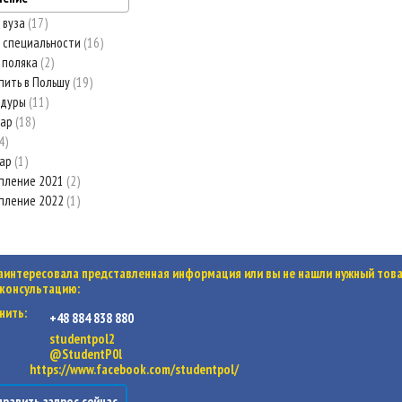
 вуза
17
 специальности
16
 поляка
2
пить в Польшу
19
едуры
11
нар
18
4
нар
1
пление 2021
2
пление 2022
1
заинтересовала представленная информация или вы не нашли нужный товар
 консультацию:
нить:
+48 884 838 880
studentpol2
@StudentP0l
https://www.facebook.com/studentpol/
равить запрос сейчас