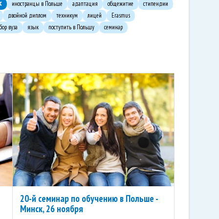
иностранцы в Польше
адаптация
общежитие
стипендии
двойной диплом
техникум
лицей
Erasmus
бор вуза
язык
поступить в Польшу
семинар
20-й семинар по обучению в Польше -
Минск, 26 ноября