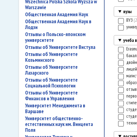
Wszechnica Polska Szkola Wyzsza w
Warszawie
вузы
Общественная Академия Наук
ВУЗ
2
Общественная Академия Наук в
Лодзи
униве
Отзывы о Польско-японском
университете
учеба 
Отзывы об Университете Вистула
Erasm
Отзывы об Университете
бакал
Козьминского
двой
Отзывы об Университете
лице
Лазарского
магис
Отзывы об Университете
образ
Социальной Психологии
отзы
Отзывы об Университете
перво
Финансов и Управления
стип
Университет Менеджмента в
студе
Варшаве
студе
Университет общественно-
техн
естественных наук им. Винцента
Поля
поступ