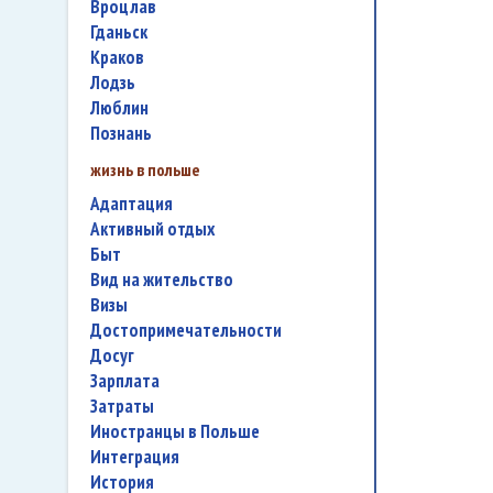
Вроцлав
Гданьск
Краков
Лодзь
Люблин
Познань
жизнь в польше
адаптация
активный отдых
быт
вид на жительство
визы
достопримечательности
досуг
зарплата
затраты
иностранцы в Польше
интеграция
история