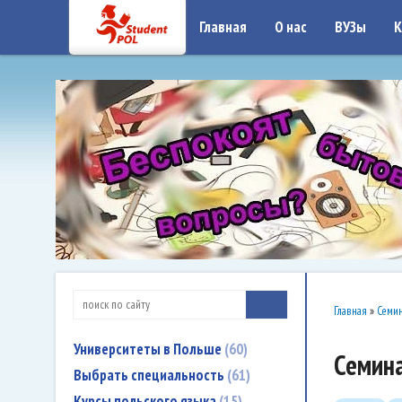
google-site-verification: google7a917c261df1566b.htmlgoogle-site-verificati
Главная
О нас
ВУЗы
К
Главная
»
Семин
Университеты в Польше
60
Семин
Выбрать специальность
61
Курсы польского языка
15