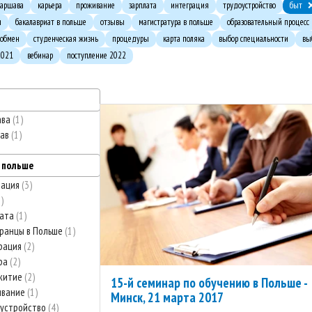
аршава
карьера
проживание
зарплата
интеграция
трудоустройство
быт
и
бакалавриат в польше
отзывы
магистратура в польше
образовательный процесс
 обмен
студенческая жизнь
процедуры
карта поляка
выбор специальности
вы
2021
вебинар
поступление 2022
ава
1
лав
1
в польше
тация
3
2
лата
1
ранцы в Польше
1
рация
2
ра
2
житие
2
15-й семинар по обучению в Польше -
ивание
1
Минск, 21 марта 2017
устройство
4