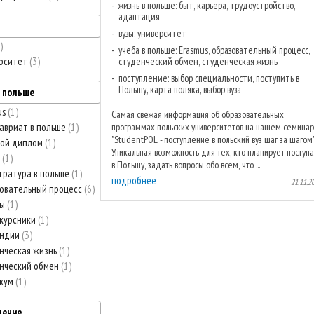
жизнь в польше: быт, карьера, трудоустройство,
адаптация
вузы: университет
учеба в польше: Erasmus, образовательный процесс,
рситет
3
студенческий обмен, студенческая жизнь
поступление: выбор специальности, поступить в
Польшу, карта поляка, выбор вуза
в польше
us
1
Самая свежая информация об образовательных
авриат в польше
1
программах польских университетов на нашем семина
"StudentPOL - поступление в польский вуз шаг за шагом"
ной диплом
1
Уникальная возможность для тех, кто планирует поступа
й
1
в Польшу, задать вопросы обо всем, что ...
тратура в польше
1
подробнее
21.11.2
овательный процесс
6
вы
1
курсники
1
ендии
3
нческая жизнь
1
нческий обмен
1
икум
1
ление