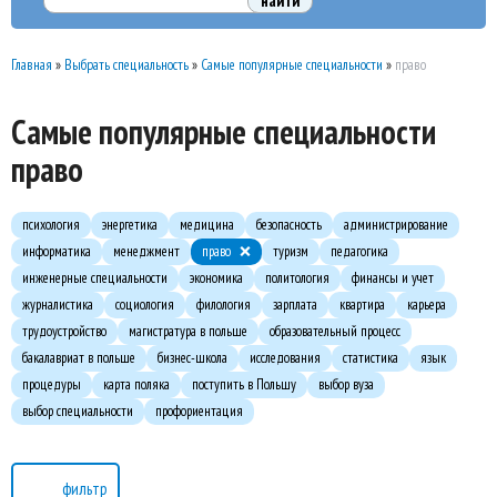
Главная
»
Выбрать специальность
»
Самые популярные специальности
»
право
Самые популярные специальности
право
психология
энергетика
медицина
безопасность
администрирование
информатика
менеджмент
право
туризм
педагогика
инженерные специальности
экономика
политология
финансы и учет
журналистика
социология
филология
зарплата
квартира
карьера
трудоустройство
магистратура в польше
образовательный процесс
бакалавриат в польше
бизнес-школа
исследования
статистика
язык
процедуры
карта поляка
поступить в Польшу
выбор вуза
выбор специальности
профориентация
фильтр