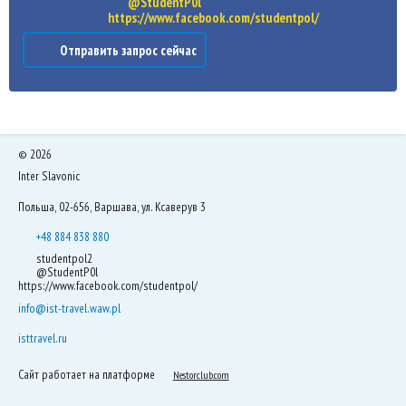
@StudentP0l
https://www.facebook.com/studentpol/
Отправить запрос сейчас
©
2026
Inter Slavonic
Польша, 02-656, Варшава, ул. Ксаверув 3
+48 884 838 880
studentpol2
@StudentP0l
https://www.facebook.com/studentpol/
info@ist-travel.waw.pl
isttravel.ru
Сайт работает на платформе
Nestorclub.com