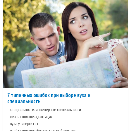
7 типичных ошибок при выборе вуза и
специальности
специальности: инженерные специальности
жизнь в польше: адаптация
вузы: университет
учеба в польше: образовательный процесс