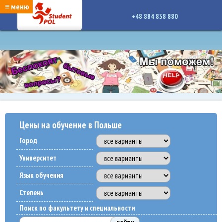
google-site-verification: google7a917c261df1566b.htmlgoogle-site-verification:
≡ меню
google7a917c261df1566b.html
+48 884 838 880
Цены на обучение в Польше
Город
Университет
Язык обучения
Cтепень
Поиск по факультету и специальности