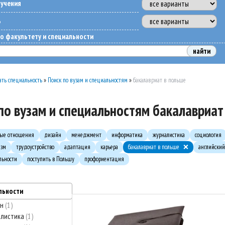
бучения
ь
о факультету и специальности
ть специальность
»
Поиск по вузам и специальностям
»
бакалавриат в польше
по вузам и специальностям бакалавриат
ые отношения
дизайн
менеджмент
информатика
журналистика
социология
изм
трудоустройство
адаптация
карьера
бакалавриат в польше
английский
льности
поступить в Польшу
профориентация
льности
йн
1
алистика
1