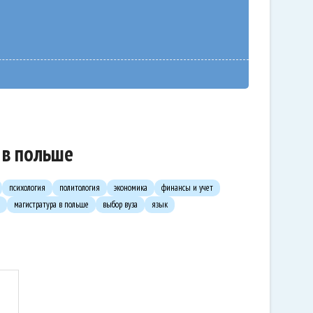
 в польше
психология
политология
экономика
финансы и учет
магистратура в польше
выбор вуза
язык