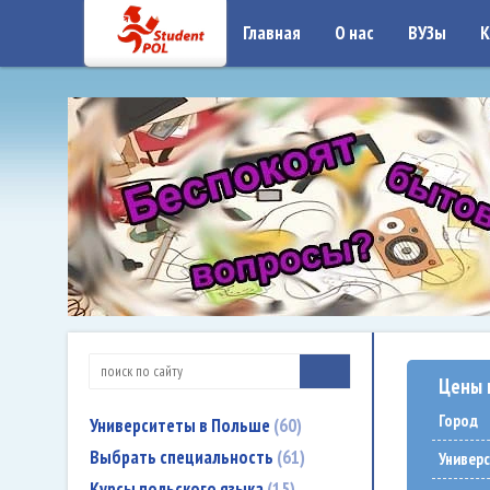
google-site-verification: google7a917c261df1566b.htmlgoogle-site-verificati
Главная
О нас
ВУЗы
К
Цены 
Город
Университеты в Польше
60
Выбрать специальность
61
Универ
Курсы польского языка
15