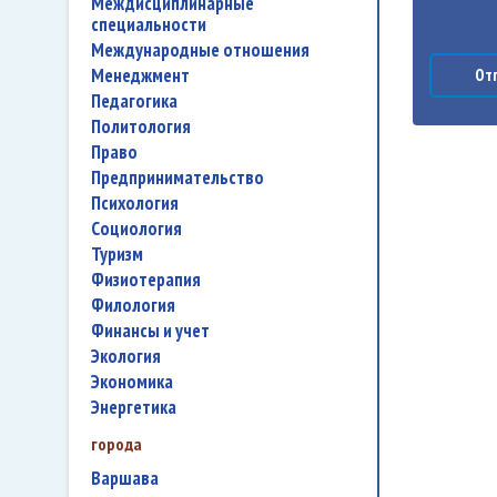
междисциплинарные
специальности
международные отношения
менеджмент
Отп
педагогика
политология
право
предпринимательство
психология
социология
туризм
физиотерапия
филология
финансы и учет
экология
экономика
энергетика
города
Варшава