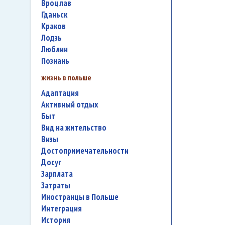
Вроцлав
Гданьск
Краков
Лодзь
Люблин
Познань
жизнь в польше
адаптация
активный отдых
быт
вид на жительство
визы
достопримечательности
досуг
зарплата
затраты
иностранцы в Польше
интеграция
история