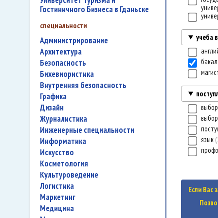
Университет Туризма и
униве
Гостиничного Бизнеса в Гданьске
униве
специальности
учеба 
администрирование
архитектура
англи
бакал
безопасность
магис
бихевиористика
внутренняя безопасность
поступ
графика
дизайн
выбор
журналистика
выбор
посту
инженерные специальности
язык
информатика
проф
искусство
косметология
культуроведение
логистика
Если Вас 
маркетинг
Позво
медицина