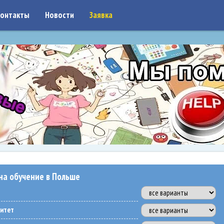
on: google7a917c261df1566b.html
онтакты
Новости
Заявка
на обучение в Польше
ситет