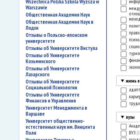
Wszechnica Polska Szkola Wyzsza w
инфо
Warszawie
межд
отно
Общественная Академия Наук
мене
Общественная Академия Наук в
полит
Лодзи
прав
Отзывы о Польско-японском
психо
университете
социо
Отзывы об Университете Вистула
тури
Отзывы об Университете
финан
Козьминского
экон
Отзывы об Университете
Лазарского
жизнь 
Отзывы об Университете
Социальной Психологии
адап
Отзывы об Университете
карье
Финансов и Управления
трудо
Университет Менеджмента в
Варшаве
вузы
Университет общественно-
Акаде
естественных наук им. Винцента
Поля
ВУЗ
1
госуд