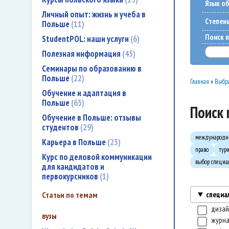
Язык о
Личный опыт: жизнь и учеба в
Cтепен
Польше
11
Поиск п
StudentPOL: наши услуги
6
Полезная информация
45
Семинары по образованию в
Польше
22
Главная
»
Выбра
Обучение и адаптация в
Польше
63
Поиск 
Обучение в Польше: отзывы
студентов
29
международн
Карьера в Польше
23
право
тур
Курс по деловой коммуникации
выбор специа
для кандидатов и
первокурсников
1
специа
Статьи по темам
диза
вузы
журн