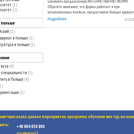
заполнить предлагаемую ИНТЕРАКТИВНУЮ ФОРМУ .
рситет
1
Обратите внимание, что форма работает и при
рситет
2
незаполненных ячейках, предоставляя больше вариант
...
подробнее
10.10.2
в польше
йский
1
авриат в польше
1
тратура в польше
1
ление
 вуза
4
 специальности
3
пить в Польшу
4
1
ориентация
1
заинтересовало данное мероприятие, программа обучения или тур, вы мож
нить:
+48 884 838 880
studentpol2