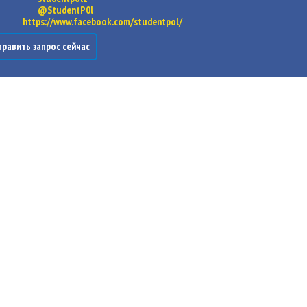
@StudentP0l
https://www.facebook.com/studentpol/
равить запрос сейчас