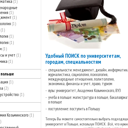
рматика
1
ународные
шения
1
джмент
1
ология
1
о
1
логия
1
логия
1
зм
1
сы и учет
1
Удобный ПОИСК по университетам,
городам, специальностям
омика
1
специальности: менеджмент, дизайн, информатика
в польше
журналистика, социология, психология,
международные отношения, политология,
тация
1
экономика, финансы и учет, право, туризм
ра
2
вузы: университет, Академия Козьминского, ВУЗ
устройство
1
учеба в польше: магистратура в польше, бакалавриа
в польше
поступление: поступить в Польшу
мия Козьминского
1
Теперь Вы можете самостоятельно выбрать подходящ
университет в Польше, используя ПОИСК . Всё, что нужно
арственный