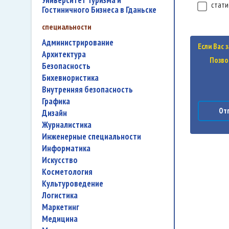
Университет Туризма и
стати
Гостиничного Бизнеса в Гданьске
специальности
администрирование
Если Вас 
архитектура
Позво
безопасность
бихевиористика
внутренняя безопасность
графика
Отп
дизайн
журналистика
инженерные специальности
информатика
искусство
косметология
культуроведение
логистика
маркетинг
медицина