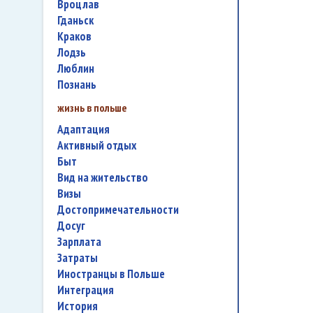
Вроцлав
Гданьск
Краков
Лодзь
Люблин
Познань
жизнь в польше
адаптация
активный отдых
быт
вид на жительство
визы
достопримечательности
досуг
зарплата
затраты
иностранцы в Польше
интеграция
история