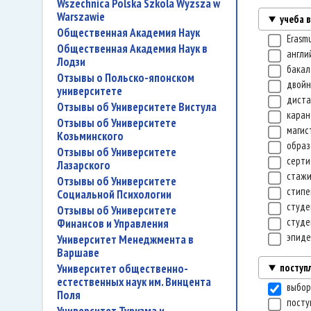
Wszechnica Polska Szkola Wyzsza w
Warszawie
учеба 
Общественная Академия Наук
Erasm
Общественная Академия Наук в
англи
Лодзи
бакал
Отзывы о Польско-японском
двой
университете
диста
Отзывы об Университете Вистула
каран
Отзывы об Университете
магис
Козьминского
образ
Отзывы об Университете
серт
Лазарского
стаж
Отзывы об Университете
стип
Социальной Психологии
студе
Отзывы об Университете
студе
Финансов и Управления
эпид
Университет Менеджмента в
Варшаве
поступ
Университет общественно-
естественных наук им. Винцента
выбор
Поля
посту