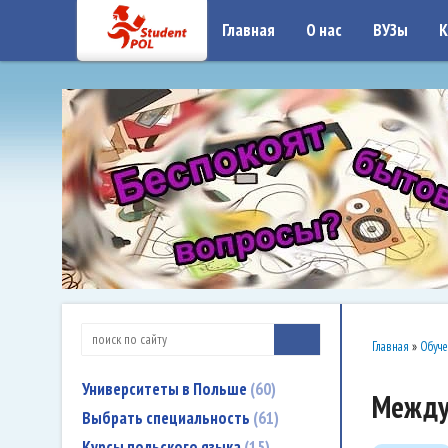
google-site-verification: google7a917c261df1566b.htmlgoogle-site-verificati
Главная
О нас
ВУЗы
К
Главная
»
Обуче
Университеты в Польше
60
Между
Выбрать специальность
61
Курсы польского языка
15