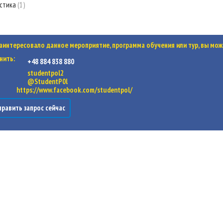
стика
1
заинтересовало данное мероприятие, программа обучения или тур, вы мож
нить:
+48 884 838 880
studentpol2
@StudentP0l
https://www.facebook.com/studentpol/
равить запрос сейчас