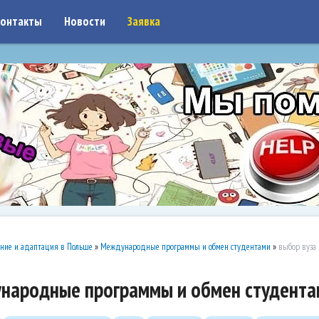
on: google7a917c261df1566b.html
онтакты
Новости
Заявка
ние и адаптация в Польше
»
Международные программы и обмен студентами
»
выбор вуза
народные программы и обмен студента