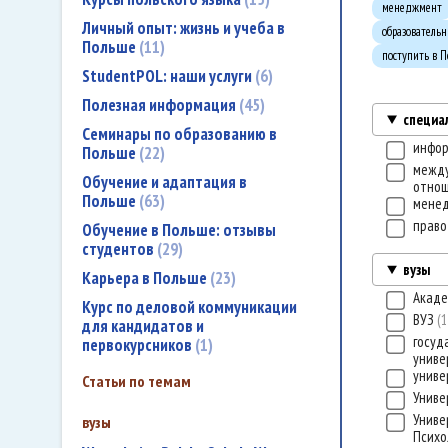
менеджмент
Личный опыт: жизнь и учеба в
образователь
Польше
11
поступить в 
StudentPOL: наши услуги
6
Полезная информация
45
специа
Семинары по образованию в
инфо
Польше
22
межд
Обучение и адаптация в
отно
Польше
63
мене
прав
Обучение в Польше: отзывы
студентов
29
вузы
Карьера в Польше
23
Акаде
Курс по деловой коммуникации
ВУЗ
1
для кандидатов и
госуд
первокурсников
1
униве
униве
Статьи по темам
Униве
Униве
вузы
Психо