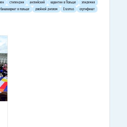
мен
стипендии
английский
карантин в Польше
эпидемия
бакалавриат в польше
двойной диплом
Erasmus
сертификат