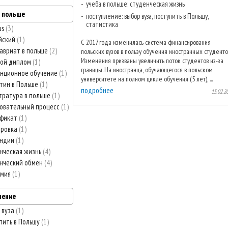
учеба в польше: студенческая жизнь
в польше
поступление: выбор вуза, поступить в Польшу,
статистика
us
3
йский
1
С 2017 года изменилась система финансирования
авриат в польше
2
польских вузов в пользу обучения иностранных студенто
Изменения призваны увеличить поток студентов из-за
ной диплом
1
границы. На иностранца, обучающегося в польском
нционное обучение
1
университете на полном цикле обучения (5 лет), ...
тин в Польше
1
подробнее
15.02.2
тратура в польше
1
овательный процесс
1
ификат
1
ировка
1
ендии
1
нческая жизнь
4
нческий обмен
4
емия
1
ление
 вуза
1
пить в Польшу
1