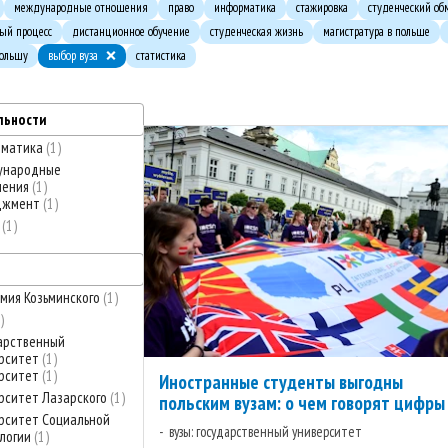
международные отношения
право
информатика
стажировка
студенческий об
ный процесс
дистанционное обучение
студенческая жизнь
магистратура в польше
Польшу
выбор вуза
статистика
льности
рматика
1
ународные
шения
1
джмент
1
о
1
мия Козьминского
1
арственный
рситет
1
рситет
1
Иностранные студенты выгодны
рситет Лазарского
1
польским вузам: о чем говорят цифры
рситет Социальной
вузы: государственный университет
логии
1