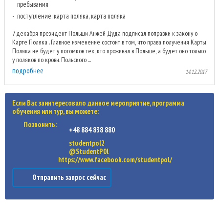
пребывания
поступление: карта поляка, карта поляка
7 декабря президент Польши Анжей Дуда подписал поправки к закону о
Карте Поляка . Главное изменение состоит в том, что права получения Карты
Поляка не будет у потомков тех, кто проживал в Польше, а будет оно только
у поляков по крови. Польского ...
подробнее
14.12.2017
Если Вас заинтересовало данное мероприятие, программа
обучения или тур, вы можете:
Позвонить:
+48 884 838 880
studentpol2
@StudentP0l
https://www.facebook.com/studentpol/
Отправить запрос сейчас