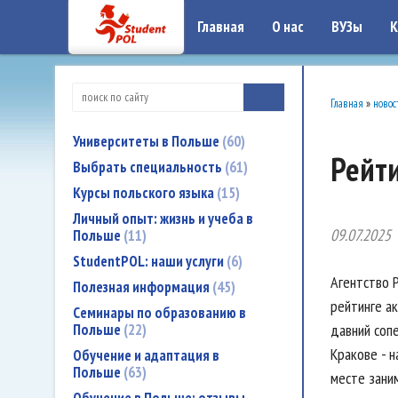
google-site-verification: google7a917c261df1566b.htmlgoogle-site-verificati
Главная
О нас
ВУЗы
К
Главная
»
новос
Университеты в Польше
60
Рейт
Выбрать специальность
61
Курсы польского языка
15
Личный опыт: жизнь и учеба в
09.07.2025
Польше
11
StudentPOL: наши услуги
6
Агентство 
Полезная информация
45
рейтинге а
Семинары по образованию в
Польше
22
давний соп
Кракове - 
Обучение и адаптация в
Польше
63
месте зани