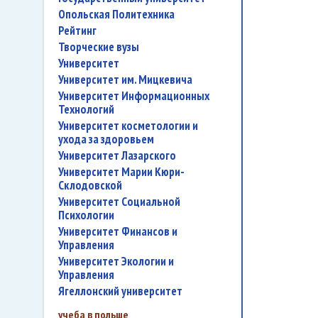
Опольская Политехника
рейтинг
творческие вузы
университет
Университет им. Мицкевича
Университет Информационных
Технологий
университет косметологии и
ухода за здоровьем
Университет Лазарского
Университет Марии Кюри-
Склодовской
Университет Социальной
Психологии
Университет Финансов и
Управления
Университет Экологии и
Управления
Ягеллонский университет
учеба в польше