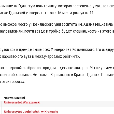
нимание на Гданьскую политехнику, которая постепенно улучшает св
также Гданьский университет - он с 16 места рванул на 11.
о высокое место у Познаньского университета им. Адама Мицкевича. 
направлениям, почти везде в тройке будет специальность из этого в
 вузов как и прежде выше всех Университет Козьминского. Его лидир
о варшавского вуза в международных рейтингах.
кже широкий разброс по городам в десятке лидеров. Мы не устаем 
сшего образования. Не только Варшава, но и Краков, Гданьск, Познан
х этих городах.