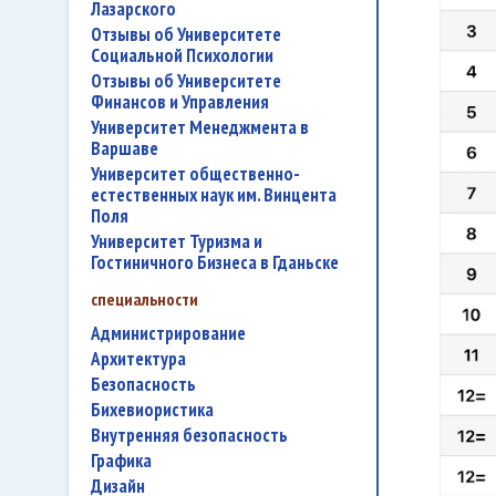
Лазарского
Отзывы об Университете
Социальной Психологии
Отзывы об Университете
Финансов и Управления
Университет Менеджмента в
Варшаве
Университет общественно-
естественных наук им. Винцента
Поля
Университет Туризма и
Гостиничного Бизнеса в Гданьске
специальности
администрирование
архитектура
безопасность
бихевиористика
внутренняя безопасность
графика
дизайн