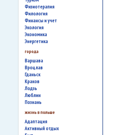
физиотерапия
филология
финансы и учет
экология
экономика
энергетика
города
Варшава
Вроцлав
Гданьск
Краков
Лодзь
Люблин
Познань
жизнь в польше
адаптация
активный отдых