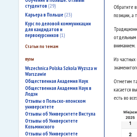
Обучение в Польше: отзывы
студентов
29
Обратите в
Карьера в Польше
23
позиции, а 
Курс по деловой коммуникации
Традиционн
для кандидатов и
первокурсников
1
отдельным 
вниманием.
Статьи по темам
вузы
Из частных
знаменитог
Wszechnica Polska Szkola Wyzsza w
Warszawie
Общественная Академия Наук
Отметим та
Общественная Академия Наук в
касается вы
Лодзи
есть во все
Отзывы о Польско-японском
университете
Отзывы об Университете Вистула
Отзывы об Университете
Козьминского
Отзывы об Университете