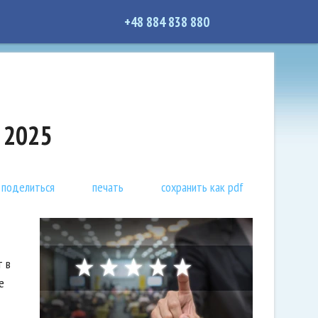
+48 884 838 880
 2025
поделиться
печать
сохранить как pdf
т в
е