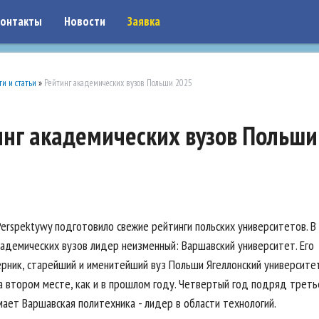
on: google7a917c261df1566b.html
онтакты
Новости
Заявка
ти и статьи
»
Рейтинг академических вузов Польши 2025
инг академических вузов Польши
Perspektywy подготовило свежие рейтинги польских университетов. В
кадемических вузов лидер неизменный: Варшавский университет. Его
ерник, старейший и именитейший вуз Польши Ягеллонский университе
на втором месте, как и в прошлом году. Четвертый год подряд треть
мает Варшавская политехника - лидер в области технологий.