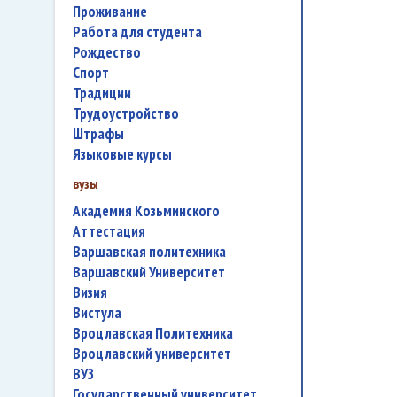
проживание
работа для студента
Рождество
спорт
традиции
трудоустройство
штрафы
языковые курсы
вузы
Академия Козьминского
аттестация
Варшавская политехника
Варшавский Университет
Визия
Вистула
Вроцлавская Политехника
Вроцлавский университет
ВУЗ
государственный университет