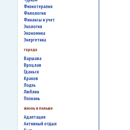
физиотерапия
филология
финансы и учет
экология
экономика
энергетика
города
Варшава
Вроцлав
Гданьск
Краков
Лодзь
Люблин
Познань
жизнь в польше
адаптация
активный отдых