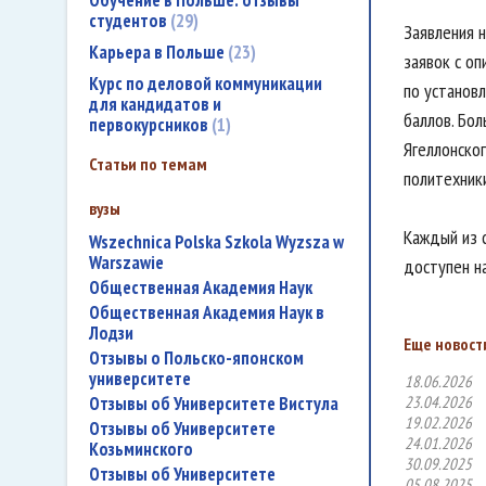
Обучение в Польше: отзывы
студентов
29
Заявления 
Карьера в Польше
23
заявок с о
Курс по деловой коммуникации
по установ
для кандидатов и
баллов. Бо
первокурсников
1
Ягеллонско
Статьи по темам
политехники
вузы
Каждый из 
Wszechnica Polska Szkola Wyzsza w
Warszawie
доступен на
Общественная Академия Наук
Общественная Академия Наук в
Лодзи
Еще новости
Отзывы о Польско-японском
университете
18.06.2026
Отзывы об Университете Вистула
23.04.2026
19.02.2026
Отзывы об Университете
24.01.2026
Козьминского
30.09.2025
Отзывы об Университете
05.08.2025