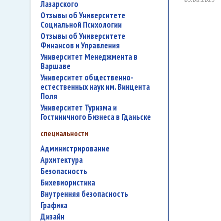
Лазарского
Отзывы об Университете
Социальной Психологии
Отзывы об Университете
Финансов и Управления
Университет Менеджмента в
Варшаве
Университет общественно-
естественных наук им. Винцента
Поля
Университет Туризма и
Гостиничного Бизнеса в Гданьске
специальности
администрирование
архитектура
безопасность
бихевиористика
внутренняя безопасность
графика
дизайн