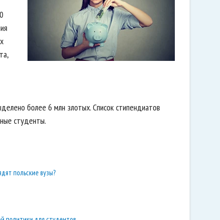
0
ния
х
та,
ыделено более 6 млн злотых. Список стипендиатов
нные студенты.
ядят польские вузы?
ой политики для студентов