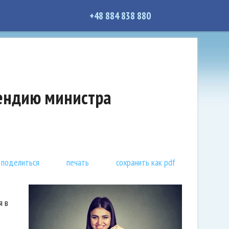
+48 884 838 880
пендию министра
поделиться
печать
сохранить как pdf
я в