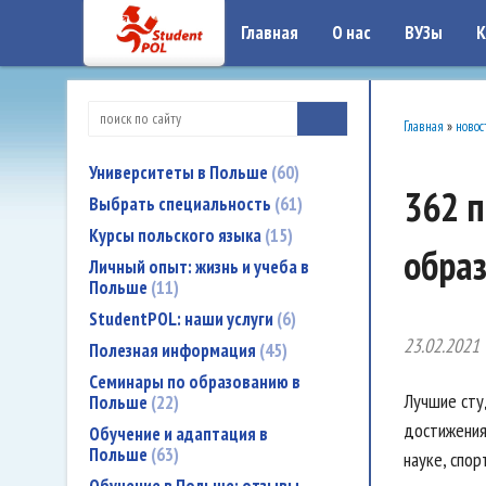
google-site-verification: google7a917c261df1566b.htmlgoogle-site-verificati
Главная
О нас
ВУЗы
К
Главная
»
новос
Университеты в Польше
60
362 п
Выбрать специальность
61
Курсы польского языка
15
обра
Личный опыт: жизнь и учеба в
Польше
11
StudentPOL: наши услуги
6
23.02.2021
Полезная информация
45
Семинары по образованию в
Лучшие сту
Польше
22
достижения
Обучение и адаптация в
Польше
63
науке, спор