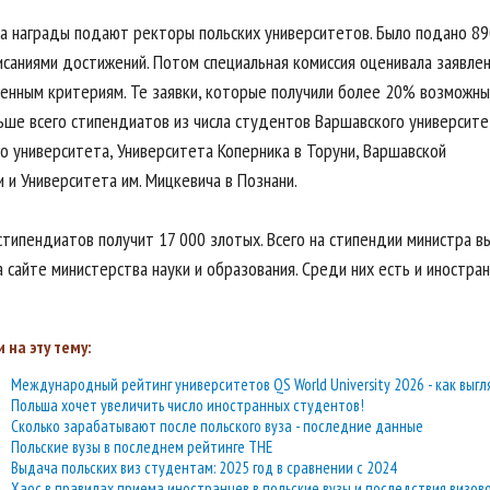
на награды подают ректоры польских университетов. Было подано 89
писаниями достижений. Потом специальная комиссия оценивала заявле
ленным критериям. Те заявки, которые получили более 20% возможны
льше всего стипендиатов из числа студентов Варшавского университе
го университета, Университета Коперника в Торуни, Варшавской
 и Университета им. Мицкевича в Познани.
стипендиатов получит 17 000 злотых. Всего на стипендии министра в
 сайте министерства науки и образования. Среди них есть и иностра
 на эту тему:
Международный рейтинг университетов QS World University 2026 - как выгл
Польша хочет увеличить число иностранных студентов!
Сколько зарабатывают после польского вуза - последние данные
Польские вузы в последнем рейтинге THE
Выдача польских виз студентам: 2025 год в сравнении с 2024
Хаос в правилах приема иностранцев в польские вузы и последствия визов