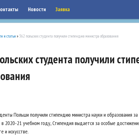
on: google7a917c261df1566b.html
онтакты
Новости
Заявка
ти и статьи
»
362 польских студента получили стипендию министра образования
ольских студента получили сти
зования
денты Польши получили стипендию министра науки и образования за
 в 2020-21 учебном году, Стипендия выдается за особые достижени
те и искусстве.