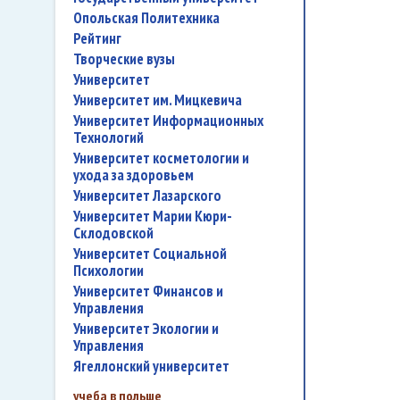
Опольская Политехника
рейтинг
творческие вузы
университет
Университет им. Мицкевича
Университет Информационных
Технологий
университет косметологии и
ухода за здоровьем
Университет Лазарского
Университет Марии Кюри-
Склодовской
Университет Социальной
Психологии
Университет Финансов и
Управления
Университет Экологии и
Управления
Ягеллонский университет
учеба в польше