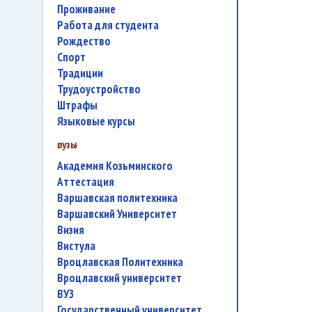
проживание
работа для студента
Рождество
спорт
традиции
трудоустройство
штрафы
языковые курсы
вузы
Академия Козьминского
аттестация
Варшавская политехника
Варшавский Университет
Визия
Вистула
Вроцлавская Политехника
Вроцлавский университет
ВУЗ
государственный университет