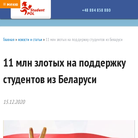
google-site-verification: google7a917c261df1566b.htmlgoogle-site-verification:
≡ меню
google7a917c261df1566b.html
+48 884 838 880
Главная
»
новости и статьи
»
11 млн злотых на поддержку студентов из Беларуси
11 млн злотых на поддержку
студентов из Беларуси
15.12.2020