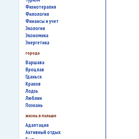
физиотерапия
филология
финансы и учет
экология
экономика
энергетика
города
Варшава
Вроцлав
Гданьск
Краков
Лодзь
Люблин
Познань
жизнь в польше
адаптация
активный отдых