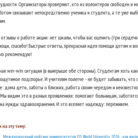
рудности. Организаторы проверяют, кто из волонтеров свободен и 
Потом связывают непосредственно ученика и студента, а те уже вы
им.
 отзывы о работе акции: нет шкалы, чтобы вас оценить (три сердечк
мощи, спасибо! Быстрые ответы, прекрасная идея помощи детям и во
ячо рекомендую!
ная win-win ситуация (в выигрыше обе стороны). Студентам хоть как
ощутимое подспорье. И учителям полегче - не будет забывать, что о
е: дома дети, заботы о близких, работа своим чередом и неизвест
. Мы видим это в разных проявлениях: помогают больницам, заботятс
на нужды здравоохранения. И это вселяет надежду: переживем.
 на эту тему:
Международный рейтинг университетов QS World University 2026 - как выгл