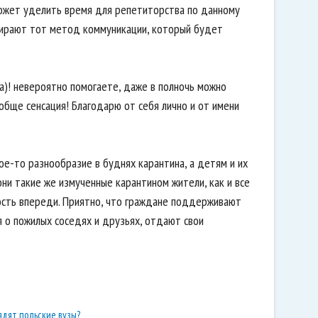
может уделить время для репетиторства по данному
бирают тот метод коммуникации, который будет
а)! невероятно помогаете, даже в полночь можно
обще сенсация! Благодарю от себя лично и от имени
ое-то разнообразие в буднях карантина, а детям и их
ни такие же измученные карантином жители, как и все
ность впереди. Приятно, что граждане поддерживают
я о пожилых соседях и друзьях, отдают свои
ядят польские вузы?