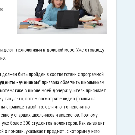
ие
 владеют технологиями в должной мере. Уже отовсюду
но.
л должен быть пройден в соответствии с программой.
уденты - ученикам"
призвана облегчить школьникам
о математике в школе моей дочери: учитель присылает
му такую-то, потом посмотрите видео (ссылка на
а странице такой-то, если что-то непонятно -
бенно у старших школьников и лицеистов. Поэтому
о уже более 300 студентов-волонтеров. Как выглядит
й о помощи, указывает предмет, с которым у него