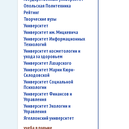
Опольская Политехника
рейтинг
творческие вузы
университет
Университет им. Мицкевича
Университет Информационных
Технологий
университет косметологии и
ухода за здоровьем
Университет Лазарского
Университет Марии Кюри-
Склодовской
Университет Социальной
Психологии
Университет Финансов и
Управления
Университет Экологии и
Управления
Ягеллонский университет
учеба в польше