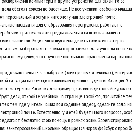
в распоряжении компьютеры и другие устройства для связи, то со
 дела обстоят совсем не блестяще. Не все ученики, особенно младш
еют персональный доступ к интернету или электронной почте.
альные площадки для е-образования перегружены, работают с
еребоями, практически не предназначены для использования со
 или планшетов. Родители вынуждены делить свои компьютеры с
могать им разбираться со сбоями в программах, да и учителя не все
крики возмущения, что обучение школьников практически парализова
 продолжают сыпаться в либрусах (электронных дневниках), материа
егкой ситуации на помощь школьникам пришли студенты. Их акция
"Ст
ового материала. Расскажу для примера, как выглядит онлайн-урок п
брус: дети, откройте учебники на странице такой-то, прочитайте те
 тех тем, где учитель нашла подходящие видео), сделайте задания н
электронной почте. Естественно, у детей будет много вопросов, осо
редлагают бесплатно свою помощь в рамках акции. Зарегистрирован
ия: заинтересованный школьник обращается через фейсбук с просьбо