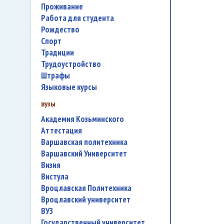
проживание
работа для студента
Рождество
спорт
традиции
трудоустройство
штрафы
языковые курсы
вузы
Академия Козьминского
аттестация
Варшавская политехника
Варшавский Университет
Визия
Вистула
Вроцлавская Политехника
Вроцлавский университет
ВУЗ
государственный университет