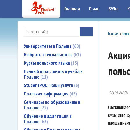
google-site-verification: google7a917c261df1566b.htmlgoogle-site-verificati
Главная
О нас
ВУЗы
К
Главная
»
новос
Университеты в Польше
60
Акция
Выбрать специальность
61
Курсы польского языка
15
поль
Личный опыт: жизнь и учеба в
Польше
11
StudentPOL: наши услуги
6
27.03.2020
Полезная информация
45
Семинары по образованию в
Сложившаяс
Польше
22
вузы еще х
Обучение и адаптация в
Польше
63
площадками