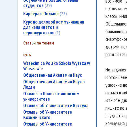
Обучение в Польше: отзывы
все имеют 
студентов
29
школьникам
Карьера в Польше
23
классы, им
Курс по деловой коммуникации
Общенацион
для кандидатов и
большими п
первокурсников
1
смартфонов
Статьи по темам
детьми, по
раздаются 
вузы
Wszechnica Polska Szkola Wyzsza w
Warszawie
Но задания
Общественная Академия Наук
В этой нел
Общественная Академия Наук в
усвоение н
Лодзи
письмо в ли
Отзывы о Польско-японском
университете
ютьюбе для
Отзывы об Университете Вистула
пишите по 
Отзывы об Университете
студенты п
Козьминского
коммуникац
Отзывы об Университете