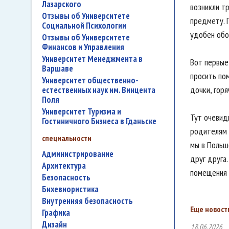
Лазарского
возникли т
Отзывы об Университете
предмету. 
Социальной Психологии
удобен обо
Отзывы об Университете
Финансов и Управления
Университет Менеджмента в
Вот первые
Варшаве
просить по
Университет общественно-
дочки, гор
естественных наук им. Винцента
Поля
Университет Туризма и
Тут очевид
Гостиничного Бизнеса в Гданьске
родителям 
специальности
мы в Польш
администрирование
друг друга
архитектура
помещения 
безопасность
бихевиористика
внутренняя безопасность
Еще новости
графика
дизайн
18.06.2026