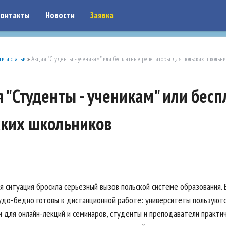
on: google7a917c261df1566b.html
онтакты
Новости
Заявка
ти и статьи
»
Акция "Студенты - ученикам" или бесплатные репетиторы для польских школьн
 "Студенты - ученикам" или бес
ских школьников
я ситуация бросила серьезный вызов польской системе образования. 
удо-бедно готовы к дистанционной работе: университеты пользуют
 для онлайн-лекций и семинаров, студенты и преподаватели практи