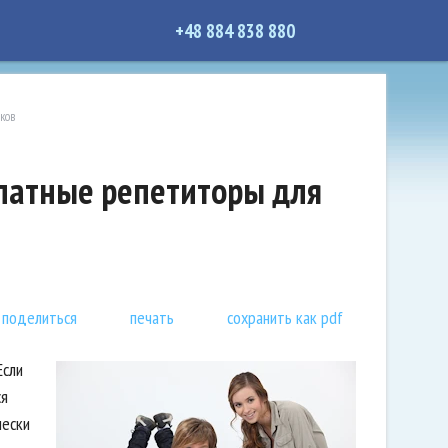
+48 884 838 880
иков
платные репетиторы для
поделиться
печать
сохранить как pdf
Если
ся
чески