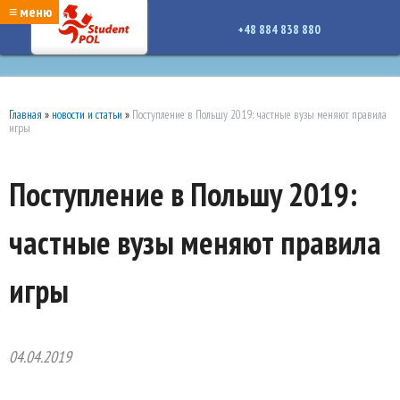
google-site-verification: google7a917c261df1566b.htmlgoogle-site-verification:
≡ меню
google7a917c261df1566b.html
+48 884 838 880
Главная
»
новости и статьи
»
Поступление в Польшу 2019: частные вузы меняют правила
игры
Поступление в Польшу 2019:
частные вузы меняют правила
игры
04.04.2019