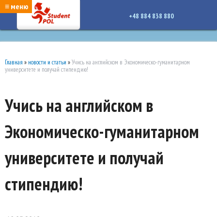
google-site-verification: google7a917c261df1566b.htmlgoogle-site-verification:
≡ меню
google7a917c261df1566b.html
+48 884 838 880
Главная
»
новости и статьи
»
Учись на английском в Экономическо-гуманитарном
университете и получай стипендию!
Учись на английском в
Экономическо-гуманитарном
университете и получай
стипендию!