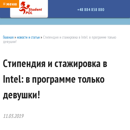
google-site-verification: google7a917c261df1566b.htmlgoogle-site-verification:
≡ меню
google7a917c261df1566b.html
+48 884 838 880
Главная
»
новости и статьи
»
Cтипендия и стажировка в Intel: в программе только
девушки!
Cтипендия и стажировка в
Intel: в программе только
девушки!
11.03.2019