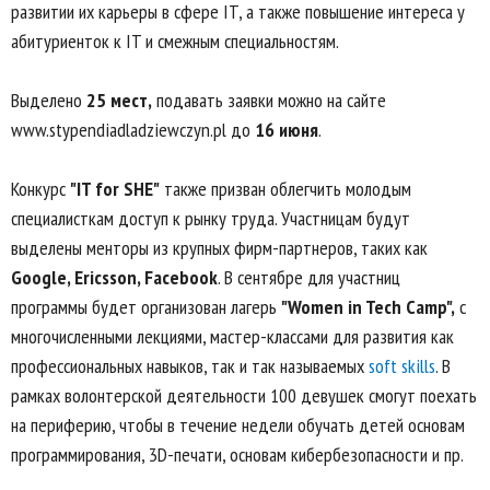
развитии их карьеры в сфере IT, а также повышение интереса у
абитуриенток к IT и смежным специальностям.
Выделено
25 мест,
подавать заявки можно на сайте
www.stypendiadladziewczyn.pl до
16 июня
.
Конкурс
"IT for SHE"
также призван облегчить молодым
специалисткам доступ к рынку труда. Участницам будут
выделены менторы из крупных фирм-партнеров, таких как
Google, Ericsson, Facebook
. В сентябре для участниц
программы будет организован лагерь
"Women in Tech Camp",
с
многочисленными лекциями, мастер-классами для развития как
профессиональных навыков, так и так называемых
soft skills
. В
рамках волонтерской деятельности 100 девушек смогут поехать
на периферию, чтобы в течение недели обучать детей основам
программирования, 3D-печати, основам кибербезопасности и пр.