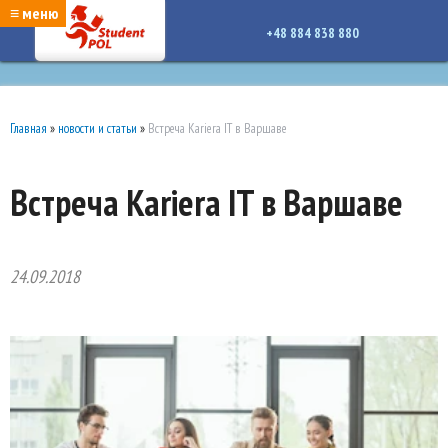
google-site-verification: google7a917c261df1566b.htmlgoogle-site-verification:
≡ меню
google7a917c261df1566b.html
+48 884 838 880
Главная
»
новости и статьи
»
Встреча Kariera IT в Варшаве
Встреча Kariera IT в Варшаве
24.09.2018