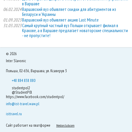
в Варшаве
06.02.2024
Варшавский вуз объявляет скидки для абитуриентов из
Беларуси и Украины
01.09.2023
Варшавский вуз объявляет акцию Last Minute
31.03.2023
Самый крупный частный вуз Польши открывает филиал в
Кракове, а в Варшаве предлагает новаторские специальности
- не пропустите!
©
2026
Inter Slavonic
Польша, 02-656, Варшава, ул. Ксаверув 3
+48 884 838 880
studentpol2
@StudentP0l
https://www.facebook.com/studentpol/
info@ist-travel.waw.pl
isttravel.ru
Сайт работает на платформе
Nestorclub.com