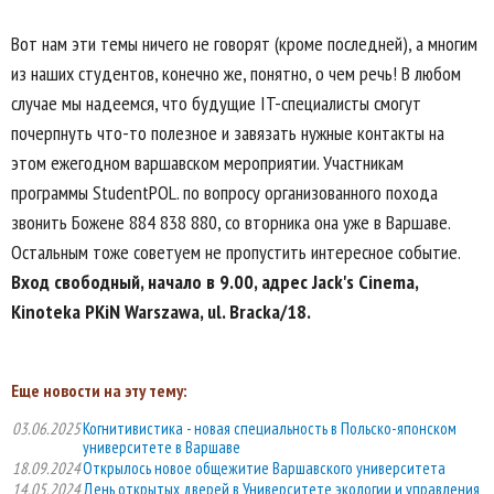
Вот нам эти темы ничего не говорят (кроме последней), а многим
из наших студентов, конечно же, понятно, о чем речь! В любом
случае мы надеемся, что будущие IT-специалисты смогут
почерпнуть что-то полезное и завязать нужные контакты на
этом ежегодном варшавском мероприятии. Участникам
программы StudentPOL. по вопросу организованного похода
звонить Божене 884 838 880, со вторника она уже в Варшаве.
Остальным тоже советуем не пропустить интересное событие.
Вход свободный, начало в 9.00, адрес Jack's Cinema,
Kinoteka PKiN Warszawa, ul. Bracka/18.
Еще новости на эту тему:
03.06.2025
Когнитивистика - новая специальность в Польско-японском
университете в Варшаве
18.09.2024
Открылось новое общежитие Варшавского университета
14.05.2024
День открытых дверей в Университете экологии и управления