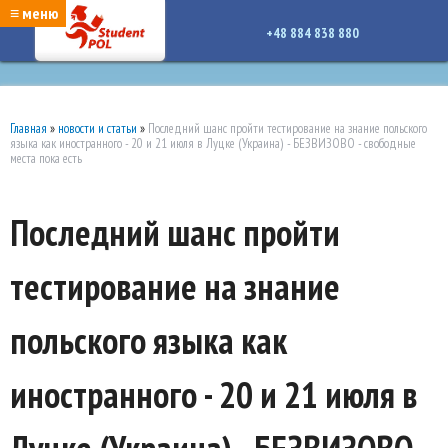
google-site-verification: google7a917c261df1566b.htmlgoogle-site-verification:
≡ меню
google7a917c261df1566b.html
+48 884 838 880
Главная
»
новости и статьи
»
Последний шанс пройти тестирование на знание польского
языка как иностранного - 20 и 21 июля в Луцке (Украина) - БЕЗВИЗОВО - свободные
места пока есть
Последний шанс пройти
тестирование на знание
польского языка как
иностранного - 20 и 21 июля в