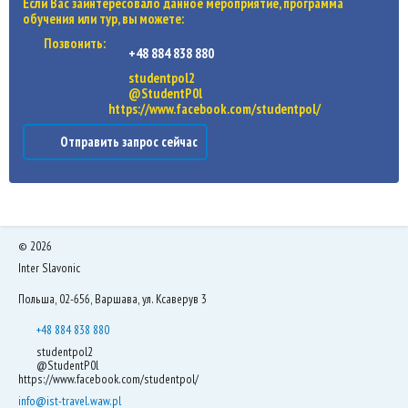
Если Вас заинтересовало данное мероприятие, программа
обучения или тур, вы можете:
Позвонить:
+48 884 838 880
studentpol2
@StudentP0l
https://www.facebook.com/studentpol/
Отправить запрос сейчас
©
2026
Inter Slavonic
Польша, 02-656, Варшава, ул. Ксаверув 3
+48 884 838 880
studentpol2
@StudentP0l
https://www.facebook.com/studentpol/
info@ist-travel.waw.pl