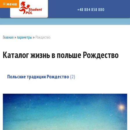
google-site-verification: google7a917c261df1566b.htmlgoogle-site-verification:
≡ меню
google7a917c261df1566b.html
+48 884 838 880
Главная
»
параметры
»
Рождество
Каталог жизнь в польше Рождество
Польские традиции Рождество
2