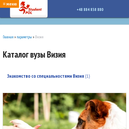
google-site-verification: google7a917c261df1566b.htmlgoogle-site-verification:
≡ меню
google7a917c261df1566b.html
+48 884 838 880
Главная
»
параметры
»
Визия
Каталог вузы Визия
Знакомство со специальностями Визия
1