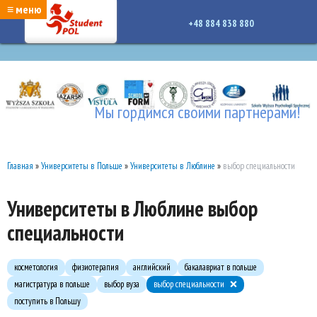
google-site-verification: google7a917c261df1566b.htmlgoogle-site-verification:
≡ меню
google7a917c261df1566b.html
+48 884 838 880
Мы гордимся своими партнерами!
Главная
»
Университеты в Польше
»
Университеты в Люблине
»
выбор специальности
Университеты в Люблине выбор
специальности
косметология
физиотерапия
английский
бакалавриат в польше
магистратура в польше
выбор вуза
выбор специальности
поступить в Польшу