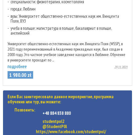
специальности: физиотерапия, косметология
города: Люблин
вузы: Университет общественно-естественных наук им. Винцента
Поля, ВУЗ
учеба в польше: магистратура в польше, бакалавриат в польше,
английский
Университет общественно-естественных наук им. Винцента Поля (WSSP), в
2021 году переименованный в Академию прикладных наук, был создан в
2000 году. Это частное учебное заведение находится в Люблине. Обучение
в университете проходит по ...
подробнее
29.11.2021
1 980
.
00
zł
Если Вас заинтересовало данное мероприятие, программа
обучения или тур, вы можете:
Позвонить:
+48 884 838 880
studentpol2
@StudentP0l
https://www.facebook.com/studentpol/