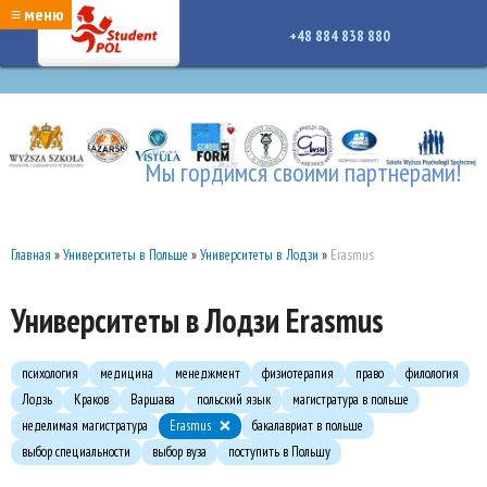
google-site-verification: google7a917c261df1566b.htmlgoogle-site-verification:
≡ меню
google7a917c261df1566b.html
+48 884 838 880
Мы гордимся своими партнерами!
Главная
»
Университеты в Польше
»
Университеты в Лодзи
»
Erasmus
Университеты в Лодзи Erasmus
психология
медицина
менеджмент
физиотерапия
право
филология
Лодзь
Краков
Варшава
польский язык
магистратура в польше
неделимая магистратура
Erasmus
бакалавриат в польше
выбор специальности
выбор вуза
поступить в Польшу