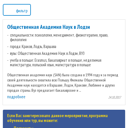
фильтр
Общественная Академия Наук в Лодзи
специальности: психология, менеджмент, физиотерапия, право,
филология
города: Краков, Лодзь, Варшава
вузы: Общественная Академия Наук в Лодзи, ВУЗ
учеба в польше: Erasmus, бакалавриат в польше, неделимая
магистратура, польский язык, магистратура в польше
Общественная академия наук (SAN) была создана в 1994 году и за период
своей деятельности охватила всю Польшу. Филиалы Общественной
Академии наук находятся в Варшаве, Лодзи, Кракове, Люблине и других
городах страны. Вуз предлагает бакалаврские и ...
подробнее
24.10.2017
Если Вас заинтересовало данное мероприятие, программа
обучения или тур, вы можете: