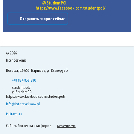
@StudentP0l
https://www.facebook.com/studentpol/
Отправить запрос сейчас
©
2026
Inter Slavonic
Польша, 02-656, Варшава, ул. Ксаверув 3
+48 884 838 880
studentpol2
@StudentP0l
https://www.facebook.com/studentpol/
info@ist-travel.waw.pl
isttravel.ru
Сайт работает на платформе
Nestorclub.com