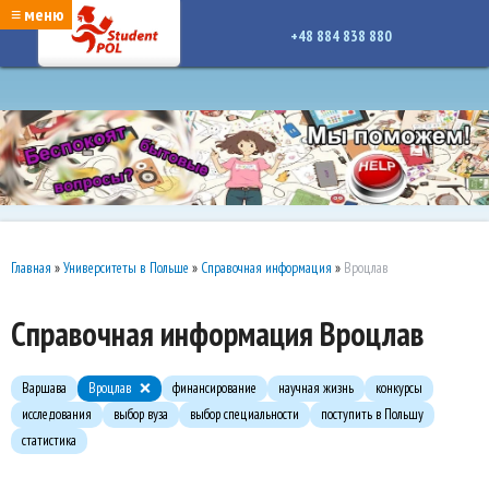
google-site-verification: google7a917c261df1566b.htmlgoogle-site-verification:
≡ меню
google7a917c261df1566b.html
+48 884 838 880
Главная
»
Университеты в Польше
»
Справочная информация
»
Вроцлав
Справочная информация Вроцлав
Варшава
Вроцлав
финансирование
научная жизнь
конкурсы
исследования
выбор вуза
выбор специальности
поступить в Польшу
статистика