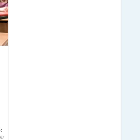
 с
017