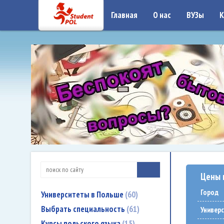
google-site-verification: google7a917c261df1566b.htmlgoogle-site-verificati
Главная
О нас
ВУЗы
К
Цены 
Город
Университеты в Польше
60
Выбрать специальность
61
Универ
Курсы польского языка
15