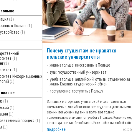
в польше
тация
1
ранцы в Польше
1
устройство
1
Почему студентам не нравятся
арственный
польские университеты
рситет
1
нг
1
жизнь в польше: иностранцы в Польше
рситет
1
вузы: государственный университет
рситет Информационных
учеба в польше: английский, отзывы, студенческая
логий
1
жизнь, Erasmus, студенческий обмен
поступление: поступить в Польшу
в польше
us
1
Из наших материалов у читателей может сложиться
впечатление, что абсолютно все студенты довольными
йский
1
своими польскими вузами и получают только
вации
1
положительные эмоции от учебы в Польше. Конечно же,
овательный процесс
1
не всегда все так безоблачно. Если зайти на любой сайт
вы
1
...
подробнее
16.10.2