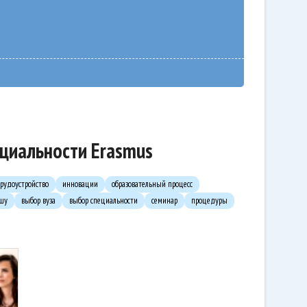
ециальности Erasmus
трудоустройство
инновации
образовательный процесс
ьшу
выбор вуза
выбор специальности
семинар
процедуры