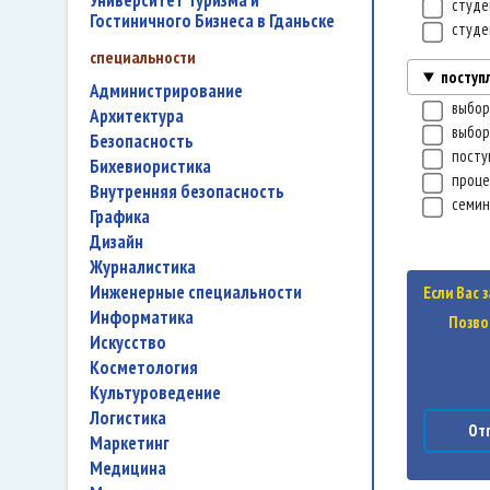
Университет Туризма и
студе
Гостиничного Бизнеса в Гданьске
студе
специальности
поступ
администрирование
выбор
архитектура
выбор
безопасность
посту
бихевиористика
проц
внутренняя безопасность
семи
графика
дизайн
журналистика
инженерные специальности
Если Вас 
информатика
Позво
искусство
косметология
культуроведение
логистика
Отп
маркетинг
медицина