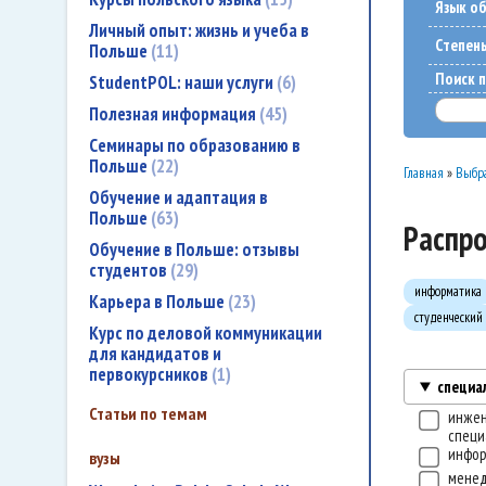
Язык о
Личный опыт: жизнь и учеба в
Cтепен
Польше
11
Поиск п
StudentPOL: наши услуги
6
Полезная информация
45
Семинары по образованию в
Польше
22
Главная
»
Выбра
Обучение и адаптация в
Польше
63
Распро
Обучение в Польше: отзывы
студентов
29
информатика
Карьера в Польше
23
студенческий
Курс по деловой коммуникации
для кандидатов и
первокурсников
1
специа
Статьи по темам
инже
специ
инфо
вузы
мене