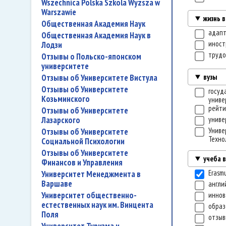
Wszechnica Polska Szkola Wyzsza w
Warszawie
жизнь 
Общественная Академия Наук
адап
Общественная Академия Наук в
иност
Лодзи
трудо
Отзывы о Польско-японском
университете
вузы
Отзывы об Университете Вистула
Отзывы об Университете
госуд
Козьминского
униве
рейти
Отзывы об Университете
Лазарского
униве
Униве
Отзывы об Университете
Техно
Социальной Психологии
Отзывы об Университете
учеба 
Финансов и Управления
Erasm
Университет Менеджмента в
Варшаве
англи
Университет общественно-
инно
естественных наук им. Винцента
образ
Поля
отзы