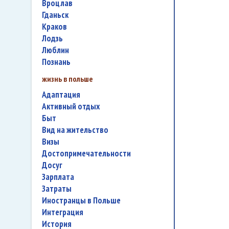
Вроцлав
Гданьск
Краков
Лодзь
Люблин
Познань
жизнь в польше
адаптация
активный отдых
быт
вид на жительство
визы
достопримечательности
досуг
зарплата
затраты
иностранцы в Польше
интеграция
история