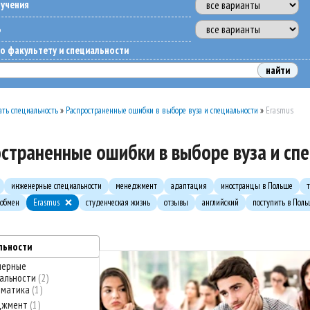
бучения
ь
о факультету и специальности
ть специальность
»
Распространенные ошибки в выборе вуза и специальности
»
Erasmus
страненные ошибки в выборе вуза и сп
инженерные специальности
менеджмент
адаптация
иностранцы в Польше
 обмен
Erasmus
студенческая жизнь
отзывы
английский
поступить в Пол
льности
нерные
альности
2
рматика
1
джмент
1