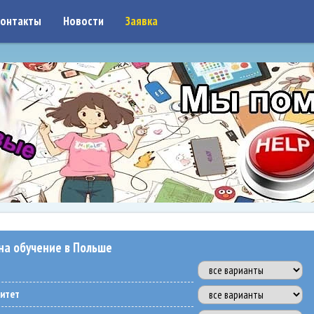
on: google7a917c261df1566b.html
онтакты
Новости
Заявка
на обучение в Польше
ситет