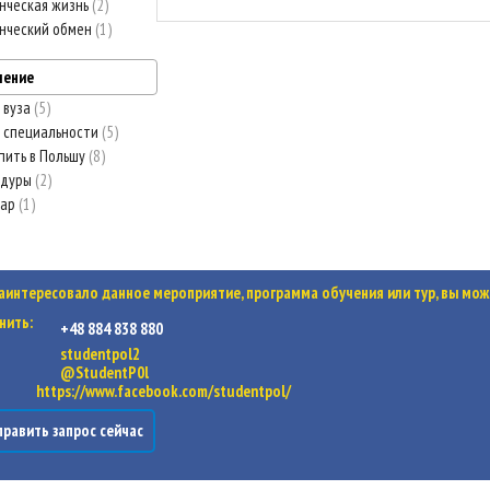
нческая жизнь
2
нческий обмен
1
ление
 вуза
5
 специальности
5
пить в Польшу
8
едуры
2
нар
1
заинтересовало данное мероприятие, программа обучения или тур, вы мож
нить:
+48 884 838 880
studentpol2
@StudentP0l
https://www.facebook.com/studentpol/
равить запрос сейчас