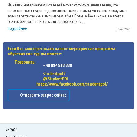
Из наших материалов у читателей может сложиться впечатление, что
абсолютно все студенты довольными своими польскими вузами и получают
только положительные эмоции от учебы в Польше. Конечно же, не всегда
все так безоблачно. Если зайти на любой сайт с ...
подробнее
16.10.2017
Если Вас заинтересовало данное мероприятие, программа
обучения или тур, вы можете:
Позвонить:
+48 884 838 880
studentpol2
@StudentP0l
https://www.facebook.com/studentpol/
Отправить запрос сейчас
©
2026