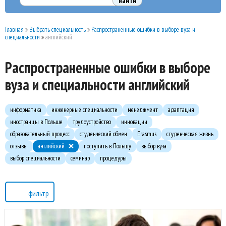
Главная
»
Выбрать специальность
»
Распространенные ошибки в выборе вуза и
специальности
»
английский
Распространенные ошибки в выборе
вуза и специальности английский
информатика
инженерные специальности
менеджмент
адаптация
иностранцы в Польше
трудоустройство
инновации
образовательный процесс
студенческий обмен
Erasmus
студенческая жизнь
отзывы
английский
поступить в Польшу
выбор вуза
выбор специальности
семинар
процедуры
фильтр