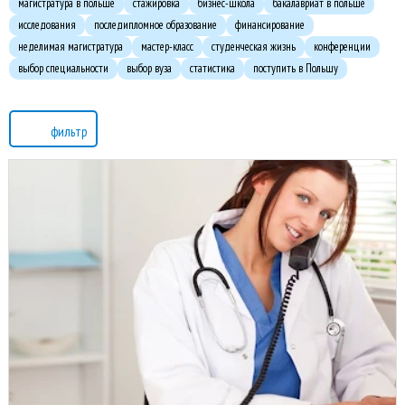
магистратура в польше
стажировка
бизнес-школа
бакалавриат в польше
исследования
последипломное образование
финансирование
неделимая магистратура
мастер-класс
студенческая жизнь
конференции
выбор специальности
выбор вуза
статистика
поступить в Польшу
фильтр