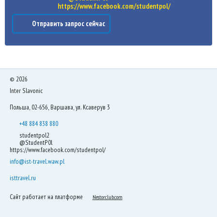
https://www.facebook.com/studentpol/
Отправить запрос сейчас
©
2026
Inter Slavonic
Польша, 02-656, Варшава, ул. Ксаверув 3
+48 884 838 880
studentpol2
@StudentP0l
https://www.facebook.com/studentpol/
info@ist-travel.waw.pl
isttravel.ru
Сайт работает на платформе
Nestorclub.com