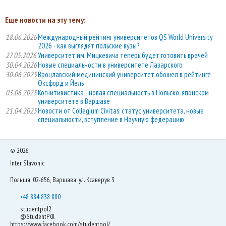
Еще новости на эту тему:
18.06.2026
Международный рейтинг университетов QS World University
2026 - как выглядят польские вузы?
27.05.2026
Университет им. Мицкевича теперь будет готовить врачей
30.04.2026
Новые специальности в университете Лазарского
30.06.2025
Вроцлавский медицинский университет обошел в рейтинге
Оксфорд и Йель
03.06.2025
Когнитивистика - новая специальность в Польско-японском
университете в Варшаве
21.04.2025
Новости от Collegium Civitas: статус университета, новые
специальности, вступление в Научную федерацию
©
2026
Inter Slavonic
Польша, 02-656, Варшава, ул. Ксаверув 3
+48 884 838 880
studentpol2
@StudentP0l
https://www.facebook.com/studentpol/