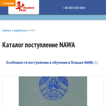
google-site-verification: google7a917c261df1566b.htmlgoogle-site-verification:
≡ меню
google7a917c261df1566b.html
+48 884 838 880
Главная
»
параметры
»
NAWA
Каталог поступление NAWA
Особенности поступления и обучения в Польше NAWA
1