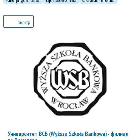
магистратура в польше
курс польского языка
бакалавриат в польше
фильтр
Университет ВСБ (Wyższa Szkoła Bankowa) - филиал