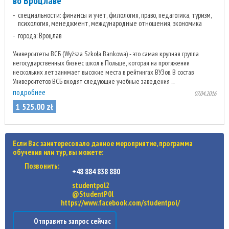
во Вроцлаве
специальности: финансы и учет, филология, право, педагогика, туризм,
психология, менеджмент, международные отношения, экономика
города: Вроцлав
Университеты ВСБ (Wyższa Szkoła Bankowa) - это самая крупная группа
негосударственных бизнес школ в Польше, которая на протяжении
нескольких лет занимает высокие места в рейтингах ВУЗов. В состав
Университетов ВСБ входят следующие учебные заведения ...
подробнее
07.04.2016
1 525
.
00
zł
Если Вас заинтересовало данное мероприятие, программа
обучения или тур, вы можете:
Позвонить:
+48 884 838 880
studentpol2
@StudentP0l
https://www.facebook.com/studentpol/
Отправить запрос сейчас