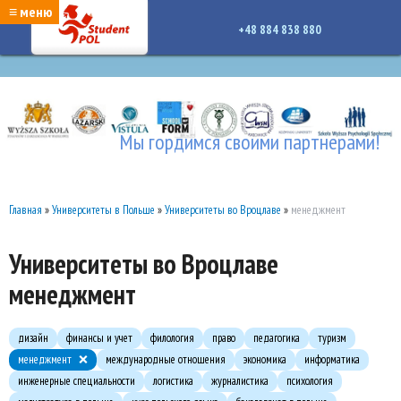
google-site-verification: google7a917c261df1566b.htmlgoogle-site-verification:
≡ меню
google7a917c261df1566b.html
+48 884 838 880
Мы гордимся своими партнерами!
Главная
»
Университеты в Польше
»
Университеты во Вроцлаве
»
менеджмент
Университеты во Вроцлаве
менеджмент
дизайн
финансы и учет
филология
право
педагогика
туризм
менеджмент
международные отношения
экономика
информатика
инженерные специальности
логистика
журналистика
психология