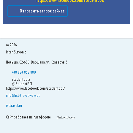
https://www.facebook.com/studentpol/
Отправить запрос сейчас
©
2026
Inter Slavonic
Польша, 02-656, Варшава, ул. Ксаверув 3
+48 884 838 880
studentpol2
@StudentP0l
https://www.facebook.com/studentpol/
info@ist-travel.waw.pl
isttravel.ru
Сайт работает на платформе
Nestorclub.com