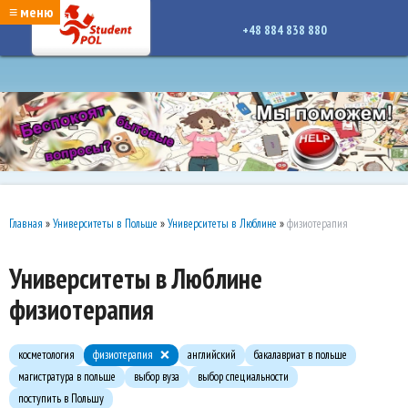
google-site-verification: google7a917c261df1566b.htmlgoogle-site-verification:
≡ меню
google7a917c261df1566b.html
+48 884 838 880
Главная
»
Университеты в Польше
»
Университеты в Люблине
»
физиотерапия
Университеты в Люблине
физиотерапия
косметология
физиотерапия
английский
бакалавриат в польше
магистратура в польше
выбор вуза
выбор специальности
поступить в Польшу