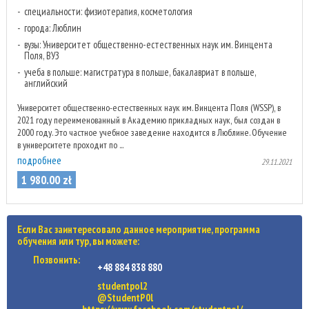
специальности: физиотерапия, косметология
города: Люблин
вузы: Университет общественно-естественных наук им. Винцента
Поля, ВУЗ
учеба в польше: магистратура в польше, бакалавриат в польше,
английский
Университет общественно-естественных наук им. Винцента Поля (WSSP), в
2021 году переименованный в Академию прикладных наук, был создан в
2000 году. Это частное учебное заведение находится в Люблине. Обучение
в университете проходит по ...
подробнее
29.11.2021
1 980
.
00
zł
Если Вас заинтересовало данное мероприятие, программа
обучения или тур, вы можете:
Позвонить:
+48 884 838 880
studentpol2
@StudentP0l