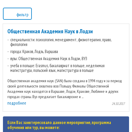
фильтр
Общественная Академия Наук в Лодзи
специальности: психология, менеджмент, физиотерапия, право,
филология
города: Краков, Лодзь, Варшава
вузы: Общественная Академия Наук в Лодзи, ВУЗ
учеба в польше: Erasmus, бакалавриат в польше, неделимая
магистратура, польский язык, магистратура в польше
Общественная академия наук (SAN) была создана в 1994 году и за период
своей деятельности охватила всю Польшу. Филиалы Общественной
Академии наук находятся в Варшаве, Лодзи, Кракове, Люблине и других
городах страны. Вуз предлагает бакалаврские и ...
подробнее
24.10.2017
Если Вас заинтересовало данное мероприятие, программа
обучения или тур, вы можете: