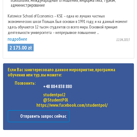
психология, международные отношения, информатика, туризм,
администрирование
Katowice School of Economics – KSE – одна из лучших частных
экономических школ Польши. Был основан в 1991 году, и на данный момент
здесь обучаются 12 тысяч студентов со всего мира. Основной принцип
деятельности университета – непрерывное повышение ...
подробнее
12.04.2013
2 175
.
00
zł
Если Вас заинтересовало данное мероприятие, программа
обучения или тур, вы можете:
Позвонить:
+48 884 838 880
studentpol2
@StudentP0l
https://www.facebook.com/studentpol/
Отправить запрос сейчас