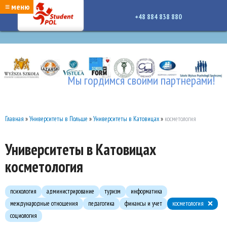
google-site-verification: google7a917c261df1566b.htmlgoogle-site-verification:
≡ меню
google7a917c261df1566b.html
+48 884 838 880
Мы гордимся своими партнерами!
Главная
»
Университеты в Польше
»
Университеты в Катовицах
»
косметология
Университеты в Катовицах
косметология
психология
администрирование
туризм
информатика
международные отношения
педагогика
финансы и учет
косметология
социология