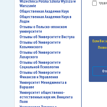
Wszechnica Polska Szkola Wyzsza w
трудо
Warszawie
Общественная Академия Наук
Общественная Академия Наук в
Лодзи
Отзывы о Польско-японском
университете
Отзывы об Университете Вистула
Если Вас 
Отзывы об Университете
Козьминского
Позво
Отзывы об Университете
Лазарского
Отзывы об Университете
Социальной Психологии
Отп
Отзывы об Университете
Финансов и Управления
Университет Менеджмента в
Варшаве
Университет общественно-
естественных наук им. Винцента
Поля