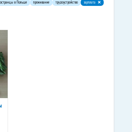
остранцы в Польше
проживание
трудоустройство
зарплата
ы