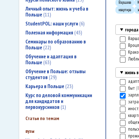
Варшава
Личный опыт: жизнь и учеба в
квартира
Польше
11
StudentPOL: наши услуги
6
города
Полезная информация
45
Варш
Семинары по образованию в
Вроц
Польше
22
Крак
Обучение и адаптация в
Любл
Польше
63
Обучение в Польше: отзывы
жизнь 
студентов
29
адап
Карьера в Польше
23
быт
Курс по деловой коммуникации
зарп
для кандидатов и
затр
первокурсников
1
иност
квар
Статьи по темам
обще
польс
вузы
прож