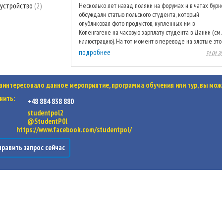
устройство
2
Несколько лет назад поляки на форумах и в чатах бурн
обсуждали статью польского студента, который
опубликовал фото продуктов, купленных им в
Копенгагене на часовую зарплату студента в Дании (см.
иллюстрацию). На тот момент в переводе на злотые это .
подробнее
31.01.2
заинтересовало данное мероприятие, программа обучения или тур, вы мож
нить:
+48 884 838 880
studentpol2
@StudentP0l
https://www.facebook.com/studentpol/
равить запрос сейчас