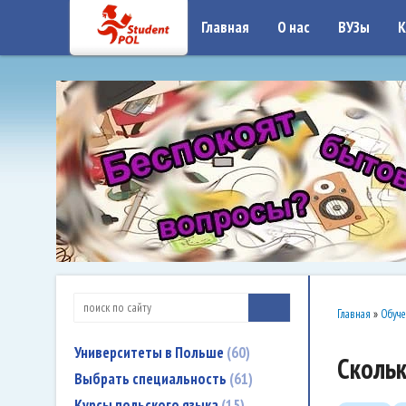
google-site-verification: google7a917c261df1566b.htmlgoogle-site-verificati
Главная
О нас
ВУЗы
К
Главная
»
Обуче
Университеты в Польше
60
Скольк
Выбрать специальность
61
Курсы польского языка
15