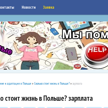
on: google7a917c261df1566b.html
онтакты
Новости
Заявка
ние и адаптация в Польше
»
Сколько стоит жизнь в Польше?
»
зарплата
о стоит жизнь в Польше? зарплата