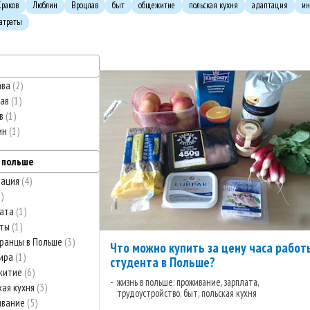
Краков
Люблин
Вроцлав
быт
общежитие
польская кухня
адаптация
ин
затраты
ава
2
лав
1
ов
1
ин
1
в польше
тация
4
8
лата
1
аты
1
ранцы в Польше
3
Что можно купить за цену часа работ
тира
1
студента в Польше?
житие
6
жизнь в польше: проживание, зарплата,
кая кухня
3
трудоустройство, быт, польская кухня
ивание
5