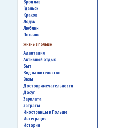
Вроцлав
Гданьск
Краков
Лодзь
Люблин
Познань
жизнь в польше
адаптация
активный отдых
быт
вид на жительство
визы
достопримечательности
досуг
зарплата
затраты
иностранцы в Польше
интеграция
история