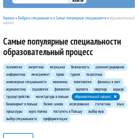
Главная
»
Выбрать специальность
»
Самые популярные специальности
»
образовательный
процесс
Самые популярные специальности
образовательный процесс
психология
энергетика
медицина
безопасность
администрирование
информатика
менеджмент
право
туризм
педагогика
инженерные специальности
экономика
политология
финансы и учет
журналистика
социология
филология
зарплата
квартира
карьера
трудоустройство
магистратура в польше
образовательный процесс
бакалавриат в польше
бизнес-школа
исследования
статистика
язык
процедуры
карта поляка
поступить в Польшу
выбор вуза
выбор специальности
профориентация