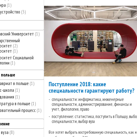
тира
1
устройство
3
вский Университет
1
арственный
рситет
2
рситет
1
рситет Социальной
логии
1
в польше
Поступление 2018: какие
авриат в польше
1
специальности гарантируют работу?
с-школа
1
дования
1
специальности: информатика, инженерные
тратура в польше
1
специальности, администрирование, финансы и
учет, филология, право
овательный процесс
1
поступление: статистика, поступить в Польшу, выбо
специальности, выбор вуза
ление
Все хотят выбрать востребованную специальность, как 
 вуза
8