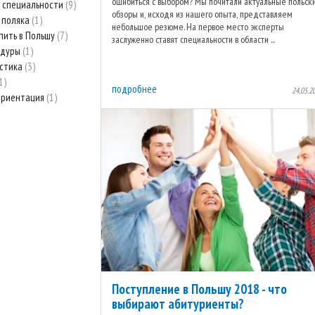
ошибиться с выбором? Мы почитали актуальные польск
 специальности
9
обзоры и, исходя из нашего опыта, представляем
 поляка
1
небольшое резюме. На первое место эксперты
пить в Польшу
7
заслуженно ставят специальности в области ...
едуры
1
стика
3
1
подробнее
24.05.2
ориентация
1
Поступление в Польшу 2018 - что
выбирают абитуриенты?