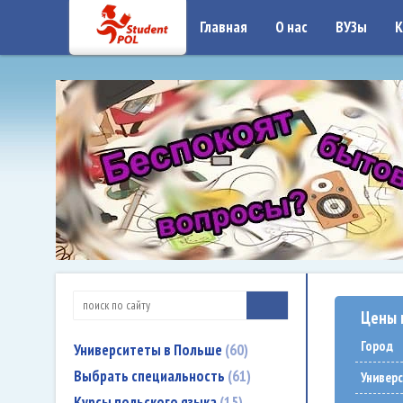
google-site-verification: google7a917c261df1566b.htmlgoogle-site-verificati
Главная
О нас
ВУЗы
К
Цены 
Город
Университеты в Польше
60
Выбрать специальность
61
Универ
Курсы польского языка
15