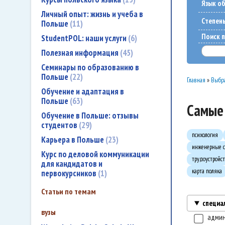
Язык о
Личный опыт: жизнь и учеба в
Cтепен
Польше
11
Поиск п
StudentPOL: наши услуги
6
Полезная информация
45
Семинары по образованию в
Польше
22
Главная
»
Выбра
Обучение и адаптация в
Польше
63
Самые 
Обучение в Польше: отзывы
студентов
29
психология
Карьера в Польше
23
инженерные с
Курс по деловой коммуникации
трудоустройст
для кандидатов и
карта поляка
первокурсников
1
Статьи по темам
специа
вузы
адми