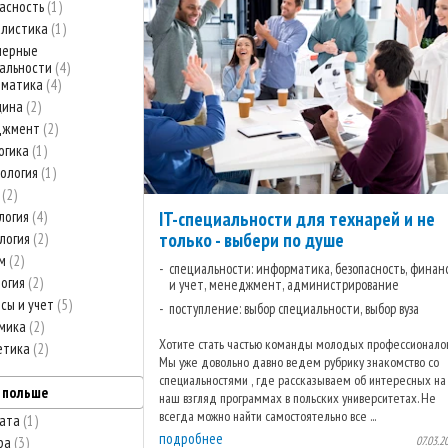
асность
1
алистика
1
нерные
альности
4
рматика
4
цина
2
джмент
2
огика
1
ология
1
о
2
логия
4
IT-специальности для технарей и не
только - выбери по душе
логия
2
зм
2
специальности: информатика, безопасность, финан
огия
2
и учет, менеджмент, администрирование
сы и учет
5
поступление: выбор специальности, выбор вуза
омика
2
Хотите стать частью команды молодых профессионало
етика
2
Мы уже довольно давно ведем рубрику знакомство со
специальностями , где рассказываем об интересных на
в польше
наш взгляд программах в польских университетах. Не
всегда можно найти самостоятельно все ...
лата
1
подробнее
07.03.2
ра
3