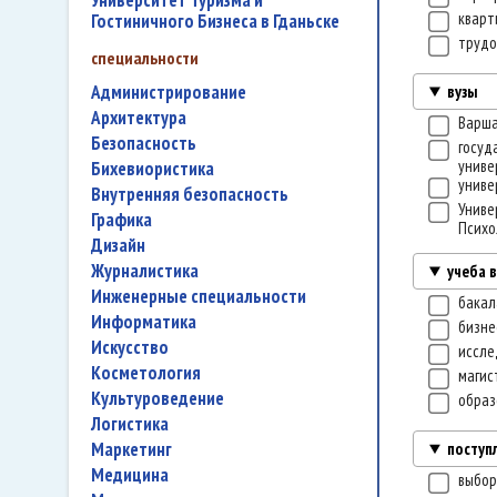
Университет Туризма и
квар
Гостиничного Бизнеса в Гданьске
трудо
специальности
администрирование
вузы
архитектура
Варша
безопасность
госуд
униве
бихевиористика
униве
внутренняя безопасность
Униве
графика
Психо
дизайн
журналистика
учеба 
инженерные специальности
бакал
информатика
бизне
искусство
иссле
косметология
магис
культуроведение
образ
логистика
маркетинг
поступ
медицина
выбор