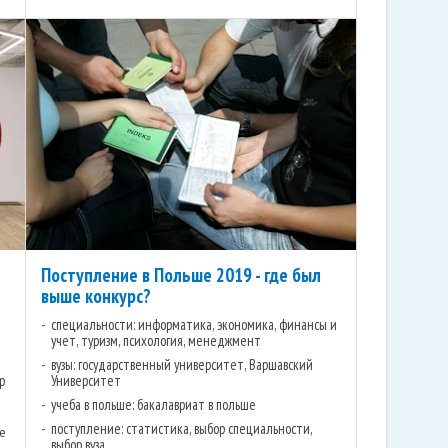
Поступление в Польше 2019 - где был
выше конкурс?
специальности: информатика, экономика, финансы и
учет, туризм, психология, менеджмент
вузы: государственный университет, Варшавский
р
Университет
учеба в польше: бакалавриат в польше
поступление: статистика, выбор специальности,
не
выбор вуза