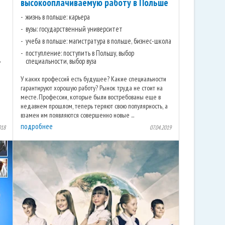
высокооплачиваемую работу в Польше
жизнь в польше: карьера
вузы: государственный университет
учеба в польше: магистратура в польше, бизнес-школа
поступление: поступить в Польшу, выбор
,
специальности, выбор вуза
У каких профессий есть будущее? Какие специальности
гарантируют хорошую работу? Рынок труда не стоит на
месте. Профессии, которые были востребованы еще в
недавнем прошлом, теперь теряют свою популярность, а
взамен им появляются совершенно новые ...
подробнее
018
07.04.2019