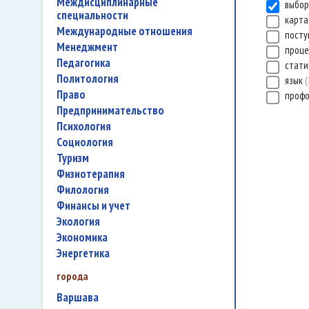
междисциплинарные
выбор
специальности
карта
международные отношения
посту
менеджмент
проц
педагогика
стати
политология
язык
право
проф
предпринимательство
психология
социология
туризм
физиотерапия
филология
финансы и учет
экология
экономика
энергетика
города
Варшава