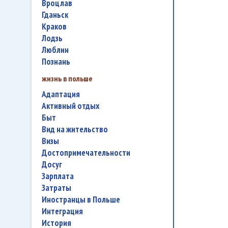
Вроцлав
Гданьск
Краков
Лодзь
Люблин
Познань
жизнь в польше
адаптация
активный отдых
быт
вид на жительство
визы
достопримечательности
досуг
зарплата
затраты
иностранцы в Польше
интеграция
история