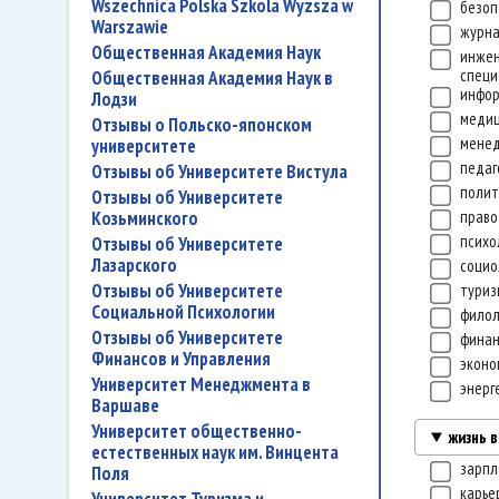
Wszechnica Polska Szkola Wyzsza w
безоп
Warszawie
журн
Общественная Академия Наук
инже
специ
Общественная Академия Наук в
инфо
Лодзи
меди
Отзывы о Польско-японском
мене
университете
педаг
Отзывы об Университете Вистула
полит
Отзывы об Университете
Козьминского
прав
психо
Отзывы об Университете
Лазарского
социо
Отзывы об Университете
тури
Социальной Психологии
филол
Отзывы об Университете
финан
Финансов и Управления
экон
Университет Менеджмента в
энерг
Варшаве
Университет общественно-
жизнь 
естественных наук им. Винцента
зарп
Поля
карье