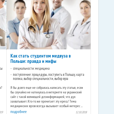
Как стать студентом медвуза в
Польше: правда и мифы
сы
специальности: медицина
поступление: процедуры, поступить в Польшу, карта
поляка, выбор специальности, выбор вуза
в?
Я бы долго еще не собралась написать эту статью, если
бы случайно не наткнулась в интернете на украинский
сайт с такой вопиющей дезинформацией, что дух
захватывает. Кто-то же прочитает эту ересь! Тема
медицинских вузов всегда вызывает особый интерес ...
подробнее
019
12.10.2018