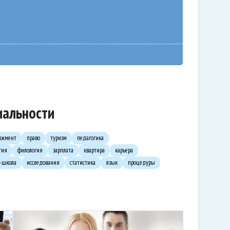
иальности
джмент
право
туризм
педагогика
гия
филология
зарплата
квартира
карьера
с-школа
исследования
статистика
язык
процедуры