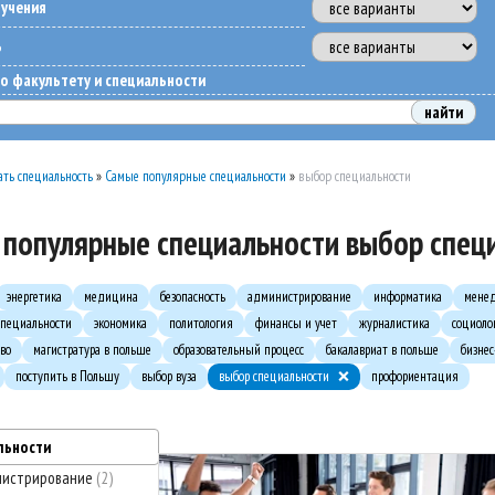
бучения
ь
о факультету и специальности
ть специальность
»
Самые популярные специальности
»
выбор специальности
популярные специальности выбор спец
энергетика
медицина
безопасность
администрирование
информатика
мене
пециальности
экономика
политология
финансы и учет
журналистика
социоло
во
магистратура в польше
образовательный процесс
бакалавриат в польше
бизне
поступить в Польшу
выбор вуза
выбор специальности
профориентация
льности
нистрирование
2