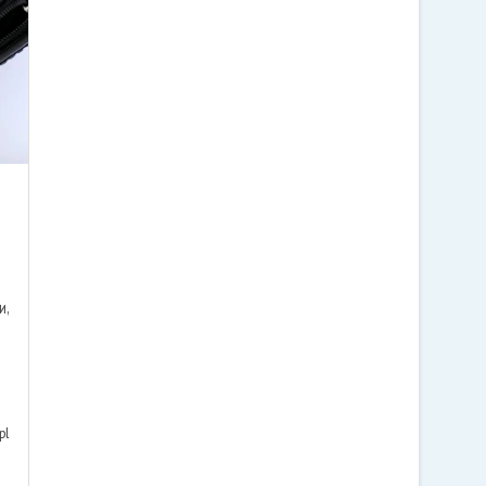
и,
pl