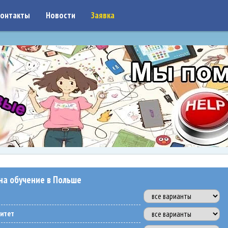
on: google7a917c261df1566b.html
онтакты
Новости
Заявка
на обучение в Польше
ситет