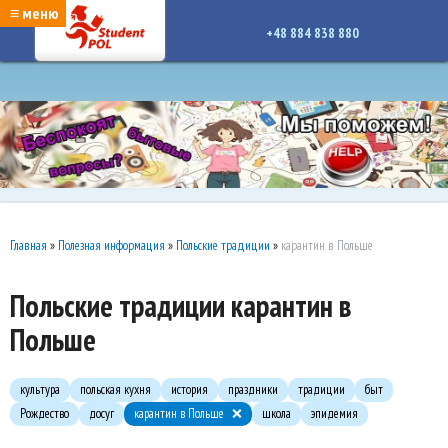
google-site-verification: google7a917c261df1566b.htmlgoogle-site-verification:
≡ меню
google7a917c261df1566b.html
+48 884 838 880
Главная
»
Полезная информация
»
Польские традиции
»
карантин в Польше
Польские традиции карантин в
Польше
культура
польская кухня
история
праздники
традиции
быт
Рождество
досуг
карантин в Польше
школа
эпидемия